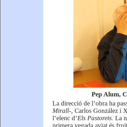
Pep Alum, C
La direcció de l’obra ha pas
Mirall
-, Carlos González i 
l’elenc d’
Els Pastorets.
La n
primera vegada aviat és frui