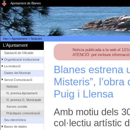
Ajuntament de Blanes
Inici
>
Ajuntament
>
Noticies
L'Ajuntament
Noticia publicada a la web el 12/
Salutació de l'Alcalde
ATENCIÓ: pot incloure informació 
Organització institucional
Blanes estrena u
La institució
Dades del Municipi
Misteris”, l’obra
Servei Comunicació
Notícies
Puig i Llensa
N. premsa Ajuntament
N. premsa G. Municipals
Xarxes socials
Amb motiu dels 30 
Pràctiques comunicació
col·lectiu artístic
Seu electrònica
Bases de dades