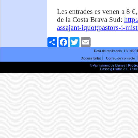
Les entrades es venen a 8 €,
de la Costa Brava Sud:
http
assajant-iquot;pastors-i-mist
Comparteix
Facebook
Twitter
Email
Data de realització:
12/14/20
Accessibilitat
Correu de contacte
© Ajuntament de Blanes |
Prote
Passeig Dintre 29 | 17300