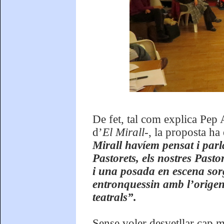
De fet, tal com explica Pep
d’
El Mirall-
, la proposta h
Mirall havíem pensat i par
Pastorets, els nostres Past
i una posada en escena sorg
entronquessin amb l’origen 
teatrals”.
Sense voler desvetllar cap mis