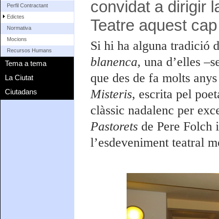
convidat a dirigir 
Perfil Contractant
Edictes
Teatre aquest ca
Normativa
Mocions
Si hi ha alguna tradició 
Recursos Humans
blanenca,
una d’elles –s
Tema a tema
que des de fa molts anys
La Ciutat
Misteris
, escrita pel poe
Ciutadans
clàssic nadalenc per exc
Pastorets
de Pere Folch i
l’esdeveniment teatral m