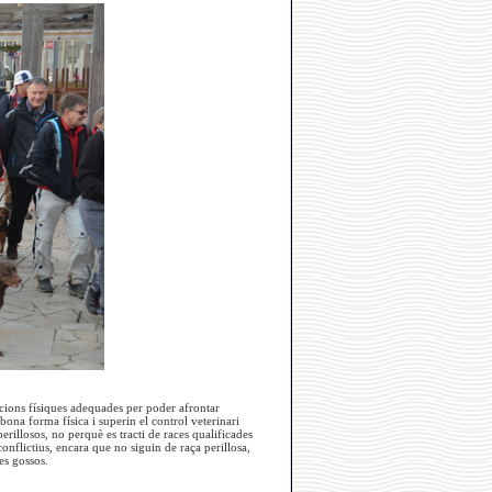
icions físiques adequades per poder afrontar
bona forma física i superin el control veterinari
erillosos, no perquè es tracti de races qualificades
nflictius, encara que no siguin de raça perillosa,
es gossos.