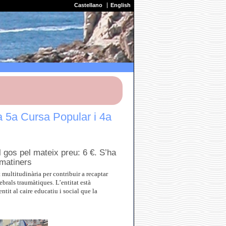
Castellano
English
 5a Cursa Popular i 4a
l gos pel mateix preu: 6 €. S’ha
 matiners
multitudinària per contribuir a recaptar
ebrals traumàtiques. L’entitat està
tit al caire educatiu i social que la