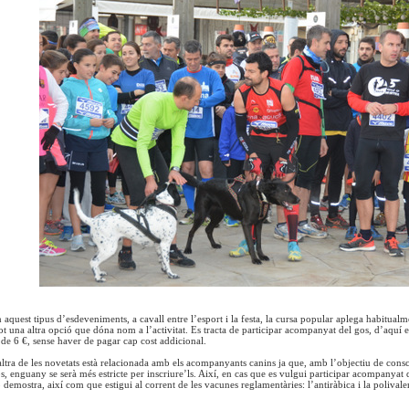
 aquest tipus d’esdeveniments, a cavall entre l’esport i la festa, la cursa popular aplega habitual
i tot una altra opció que dóna nom a l’activitat. Es tracta de participar acompanyat del gos, d’aqu
 de 6 €, sense haver de pagar cap cost addicional.
ltra de les novetats està relacionada amb els acompanyants canins ja que, amb l’objectiu de consci
os, enguany se serà més estricte per inscriure’ls. Així, en cas que es vulgui participar acompanyat 
emostra, així com que estigui al corrent de les vacunes reglamentàries: l’antiràbica i la polivalen