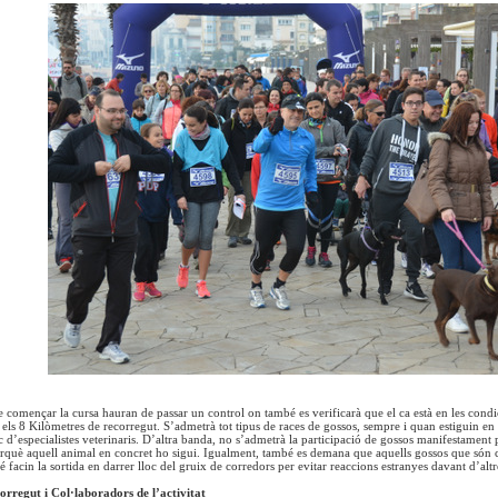
e començar la cursa hauran de passar un control on també es verificarà que el ca està en les cond
 els 8 Kilòmetres de recorregut. S’admetrà tot tipus de races de gossos, sempre i quan estiguin en 
c d’especialistes veterinaris. D’altra banda, no s’admetrà la participació de gossos manifestament p
erquè aquell animal en concret ho sigui. Igualment, també es demana que aquells gossos que són co
 facin la sortida en darrer lloc del gruix de corredors per evitar reaccions estranyes davant d’altr
orregut i Col·laboradors de l’activitat