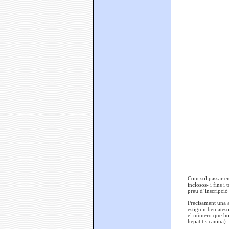
Com sol passar en
inclosos- i fins 
preu d’inscripció
Precisament una a
estiguin ben ates
el número que ho d
hepatitis canina).