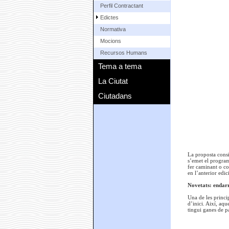
Perfil Contractant
Edictes
Normativa
Mocions
Recursos Humans
Tema a tema
La Ciutat
Ciutadans
La proposta consi
s’emet el programa
fer caminant o co
en l’anterior edi
Novetats: endarr
Una de les princi
d’inici. Així, aq
tingui ganes de p