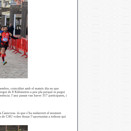
sembre, coincidint amb el mateix dia en que
corregut de 8 Kilòmetres a peu pla perquè es pugui
sència: l’any passat van haver 317 participants, i
4a Canicross- és que s’ha endarrerit el moment
des de CAU volen donar l’oportunitat a tothom qui