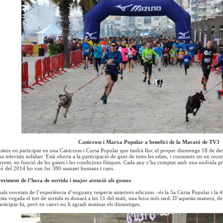
Canicross i Marxa Popular a benefici de la Marató de TV3
steix en participar en una Canicross i Cursa Popular que tindrà lloc el proper diumenge 18 de de
 televisiu solidari. Està oberta a la participació de gent de totes les edats, i consisteix en un re
rrent, en funció de les ganes i les condicions físiques. Cada any s’ha comptat amb una nodrida pre
ció del 2014 ho van fer 380 sumant humans i cans.
eriment de l’hora de sortida i major atenció als gossos
pals novetats de l’experiència d’enguany respecte anteriors edicions –és la 5a Cursa Popular i la 
uesta vegada el tret de sortida es donarà a les 11 del matí, una hora més tard. D’aquesta manera, 
articipar-hi, però en canvi no li agradi matinar els diumenges.