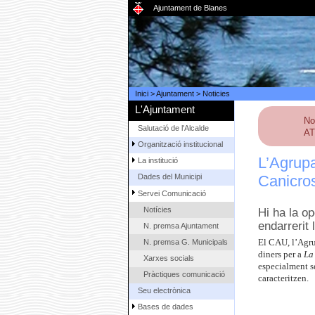
Ajuntament de Blanes
Inici
>
Ajuntament
>
Noticies
L'Ajuntament
No
Salutació de l'Alcalde
AT
Organització institucional
L’Agrupa
La institució
Canicros
Dades del Municipi
Servei Comunicació
Notícies
Hi ha la op
endarrerit 
N. premsa Ajuntament
N. premsa G. Municipals
El CAU, l’Agru
diners per a
La
Xarxes socials
especialment se
Pràctiques comunicació
caracteritzen.
Seu electrònica
Bases de dades