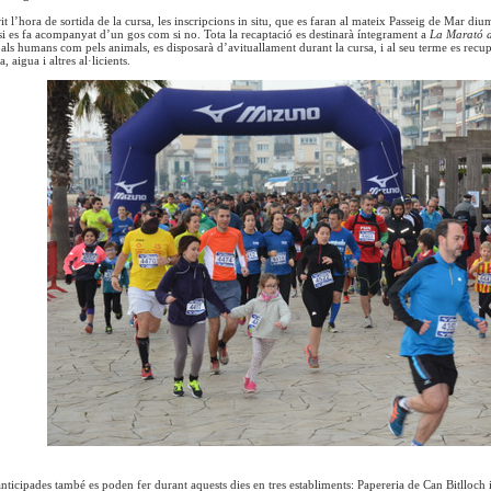
t l’hora de sortida de la cursa, les inscripcions in situ, que es faran al mateix Passeig de Mar di
 si es fa acompanyat d’un gos com si no. Tota la recaptació es destinarà íntegrament a
La Marató 
 als humans com pels animals, es disposarà d’avituallament durant la cursa, i al seu terme es rec
a, aigua i altres al·licients.
anticipades també es poden fer durant aquests dies en tres establiments: Papereria de Can Bitlloc