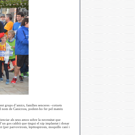
ment grups d’amics, famílies senceres –cotxets
í el nom de Canicross, podent-ho fer pel mateix
enciar als seus amos sobre la necessitat que
d’un gos caldrà que tingui el xip implantat i donar
t (per parvovirosis, lepttospirosis, moquillo caní i