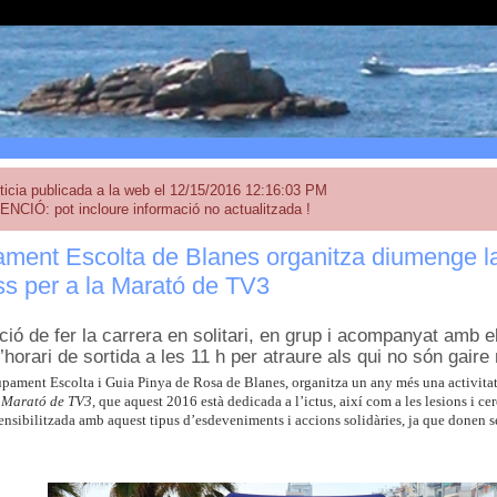
ticia publicada a la web el 12/15/2016 12:16:03 PM
ENCIÓ: pot incloure informació no actualitzada !
ment Escolta de Blanes organitza diumenge la
s per a la Marató de TV3
ció de fer la carrera en solitari, en grup i acompanyat amb e
l’horari de sortida a les 11 h per atraure als qui no són gaire
pament Escolta i Guia Pinya de Rosa de Blanes, organitza un any més una activitat 
 Marató de TV3
, que aquest 2016 està dedicada a l’ictus, així com a les lesions i cer
nsibilitzada amb aquest tipus d’esdeveniments i accions solidàries, ja que donen sen