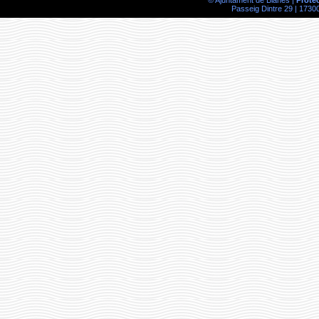
© Ajuntament de Blanes |
Prote
Passeig Dintre 29 | 17300