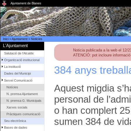
Ajuntament de Blanes
Inici
>
Ajuntament
>
Noticies
L'Ajuntament
Noticia publicada a la web el 12/
Salutació de l'Alcalde
ATENCIÓ: pot incloure informació 
Organització institucional
384 anys treball
La institució
Dades del Municipi
Servei Comunicació
Aquest migdia s’ha
Notícies
N. premsa Ajuntament
personal de l’admi
N. premsa G. Municipals
o han complert 25 
Xarxes socials
Pràctiques comunicació
sumen 384 de vida 
Seu electrònica
Bases de dades