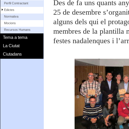
Des de fa uns quants anys
Perfil Contractant
Edictes
25 de desembre s’organit
Normativa
alguns dels qui el protag
Mocions
membres de la plantilla m
Recursos Humans
Tema a tema
festes nadalenques i l’ar
La Ciutat
Ciutadans