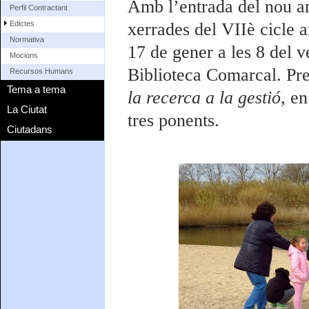
Amb l’entrada del nou an
Perfil Contractant
Edictes
xerrades del VIIè cicle 
Normativa
17 de gener a les 8 del 
Mocions
Biblioteca Comarcal. Pre
Recursos Humans
Tema a tema
la recerca a la gestió,
en
La Ciutat
tres ponents.
Ciutadans