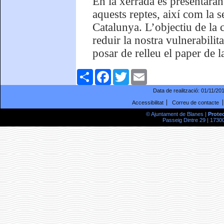
En la xerrada es presentara
aquests reptes, així com la s
Catalunya. L’objectiu de la 
reduir la nostra vulnerabilita
posar de relleu el paper de l
Comparteix
Facebook
Twitter
Email
Data de realització:
01/11/20
Accessibilitat
Correu de contacte
© Ajuntament de Blanes |
Prote
Passeig Dintre 29 | 17300