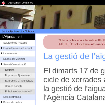
Ajuntament de Blanes
Inici
>
Ajuntament
>
Noticies
L'Ajuntament
Noticia publicada a la web el 01/
Salutació de l'Alcalde
ATENCIÓ: pot incloure informació 
Organització institucional
La gestió de l’a
La institució
Dades del Municipi
Servei Comunicació
El dimarts 17 de g
Notícies
N. premsa Ajuntament
cicle de xerrades
N. premsa G. Municipals
la gestió de l’ai
Xarxes socials
Pràctiques comunicació
l’Agència Catalana
Seu electrònica
Bases de dades