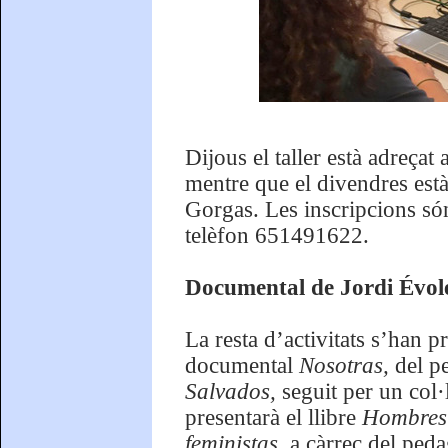
Dijous el taller està adreçat
mentre que el divendres està
Gorgas. Les inscripcions són 
telèfon 651491622.
Documental de Jordi Évole,
La resta d’activitats s’han p
documental
Nosotras,
del p
Salvados,
seguit per un col·
presentarà el llibre
Hombres 
feministas,
a càrrec del peda