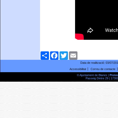
Comparteix
Facebook
Twitter
Email
Data de realització:
03/07/20
Accessibilitat
Correu de contacte
© Ajuntament de Blanes |
Prote
Passeig Dintre 29 | 17300