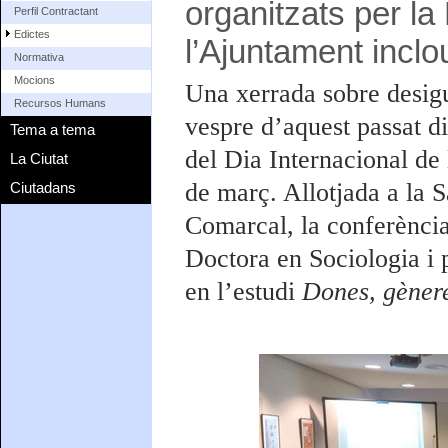
organitzats per la
Perfil Contractant
Edictes
l’Ajuntament inclo
Normativa
Mocions
Una xerrada sobre desigua
Recursos Humans
vespre d’aquest passat di
Tema a tema
del Dia Internacional d
La Ciutat
de març. Allotjada a la 
Ciutadans
Comarcal, la conferència
Doctora en Sociologia i 
en l’estudi
Dones, gènere