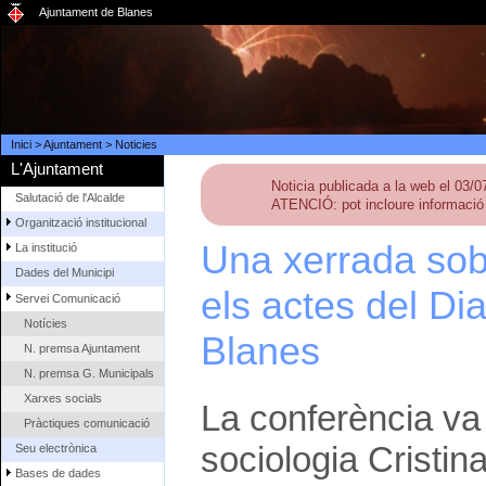
Ajuntament de Blanes
Inici
>
Ajuntament
>
Noticies
L'Ajuntament
Noticia publicada a la web el 03/
Salutació de l'Alcalde
ATENCIÓ: pot incloure informació 
Organització institucional
Una xerrada sobr
La institució
Dades del Municipi
els actes del Di
Servei Comunicació
Notícies
Blanes
N. premsa Ajuntament
N. premsa G. Municipals
Xarxes socials
La conferència va 
Pràctiques comunicació
sociologia Cristin
Seu electrònica
Bases de dades