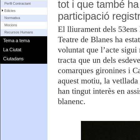
tot i que també ha 
Perfil Contractant
Edictes
participació regis
Normativa
Mocions
El lliurament dels 53ens 
Recursos Humans
Teatre de Blanes ha esta
Tema a tema
voluntat que l’acte sigui
La Ciutat
tracta que un dels esdev
Ciutadans
comarques gironines i Ca
aquest motiu, la vetllada 
han tingut interès en assi
blanenc.