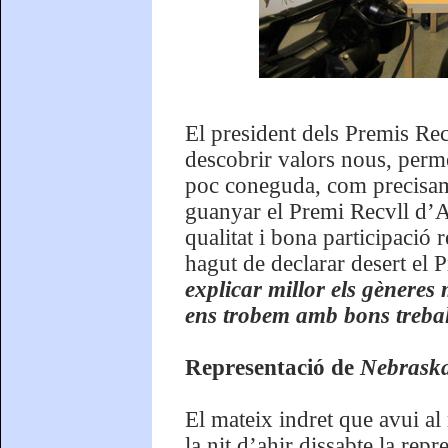
El president dels Premis Rec
descobrir valors nous, perme
poc coneguda, com precisame
guanyar el Premi Recvll d’As
qualitat i bona participació 
hagut de declarar desert el
explicar millor els gèneres 
ens trobem amb bons trebal
Representació de
Nebrask
El mateix indret que avui al 
la nit d’ahir dissabte la rep