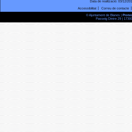
Data de realització:
03/12/20
Accessibilitat
Correu de contacte
© Ajuntament de Blanes |
Prote
Passeig Dintre 29 | 17300