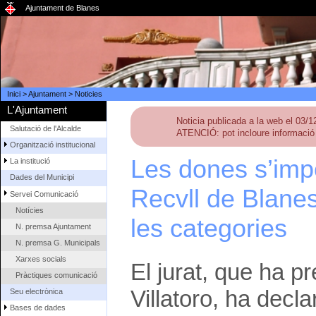
Ajuntament de Blanes
Inici
>
Ajuntament
>
Noticies
L'Ajuntament
Noticia publicada a la web el 03/
Salutació de l'Alcalde
ATENCIÓ: pot incloure informació 
Organització institucional
Les dones s’imp
La institució
Dades del Municipi
Recvll de Blane
Servei Comunicació
Notícies
les categories
N. premsa Ajuntament
N. premsa G. Municipals
Xarxes socials
El jurat, que ha p
Pràctiques comunicació
Villatoro, ha decl
Seu electrònica
Bases de dades