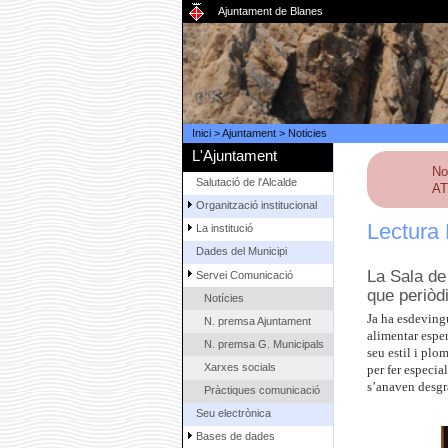
Ajuntament de Blanes
Inici
>
Ajuntament
>
Noticies
L'Ajuntament
No
Salutació de l'Alcalde
AT
Organització institucional
Lectura 
La institució
Dades del Municipi
La Sala de 
Servei Comunicació
que periòd
Notícies
Ja ha esdeving
N. premsa Ajuntament
alimentar esper
N. premsa G. Municipals
seu estil i plo
Xarxes socials
per fer especia
s’anaven desgr
Pràctiques comunicació
Seu electrònica
Bases de dades