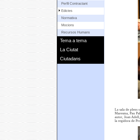
Perfil Contractant
Edictes
Normativa
Mocions
Recursos Humans
Tema a tema
La Ciutat
Ciutadans
La sala de plens 
Maresma, Pau Pall
autor, Joan Adell
la regidora de Pr