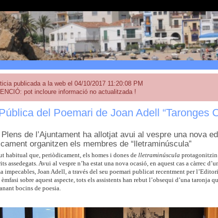
ticia publicada a la web el 04/10/2017 11:20:08 PM
ENCIÓ: pot incloure informació no actualitzada !
Pública del Poemari de Joan Adell “Taronges 
Plens de l’Ajuntament ha allotjat avui al vespre una nova edic
icament organitzen els membres de “lletraminúscula”
ut habitual que, periòdicament, els homes i dones de
lletraminúscula
protagonitzin 
its assedegats. Avui al vespre n’ha estat una nova ocasió, en aquest cas a càrrec d’u
ma impecables, Joan Adell, a través del seu poemari publicat recentment per l’Editor
l èmfasi sobre aquest aspecte, tots els assistents han rebut l’obsequi d’una taronja 
anant bocins de poesia.