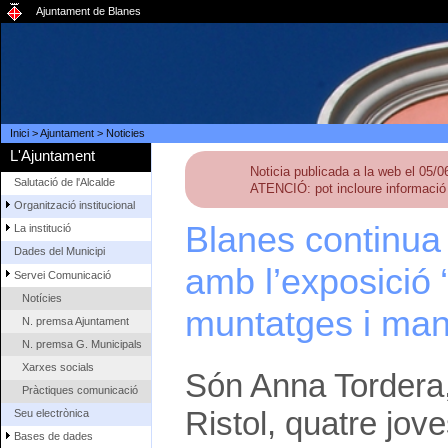
Ajuntament de Blanes
Inici
>
Ajuntament
>
Noticies
L'Ajuntament
Noticia publicada a la web el 05/
Salutació de l'Alcalde
ATENCIÓ: pot incloure informació 
Organització institucional
Blanes continua 
La institució
Dades del Municipi
amb l’exposició 
Servei Comunicació
Notícies
muntatges i ma
N. premsa Ajuntament
N. premsa G. Municipals
Xarxes socials
Són Anna Tordera, 
Pràctiques comunicació
Ristol, quatre jov
Seu electrònica
Bases de dades