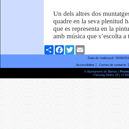
Un dels altres dos muntatge
quadre en la seva plenitud h
que es representa en la pintu
amb música que s’escolta a t
Comparteix
Facebook
Twitter
Email
Data de realització:
05/06/20
Accessibilitat
Correu de contacte
© Ajuntament de Blanes |
Prote
Passeig Dintre 29 | 17300