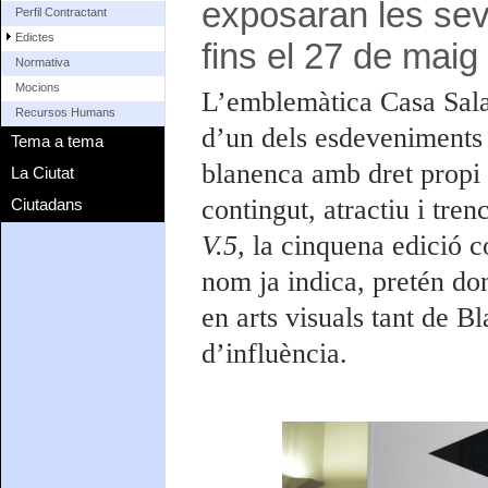
exposaran les sev
Perfil Contractant
Edictes
fins el 27 de maig
Normativa
Mocions
L’emblemàtica Casa Salad
Recursos Humans
d’un dels esdeveniments q
Tema a tema
blanenca amb dret propi 
La Ciutat
contingut, atractiu i tre
Ciutadans
V.5,
la cinquena edició c
nom ja indica, pretén don
en arts visuals tant de Bl
d’influència.