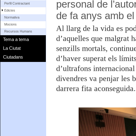
personal de l’auto
Perfil Contractant
Edictes
de fa anys amb el
Normativa
Mocions
Al llarg de la vida es po
Recursos Humans
d’aquelles que malgrat h
Tema a tema
senzills mortals, continu
La Ciutat
d’haver superat els límit
Ciutadans
d’ultrafons internaciona
divendres va penjar les 
darrera fita aconseguida.