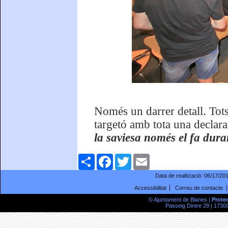
Només un darrer detall. Tots 
targetó amb tota una declara
la saviesa només el fa dura
Comparteix
Facebook
Twitter
Email
Data de realització:
06/17/20
Accessibilitat
Correu de contacte
© Ajuntament de Blanes |
Prote
Passeig Dintre 29 | 17300