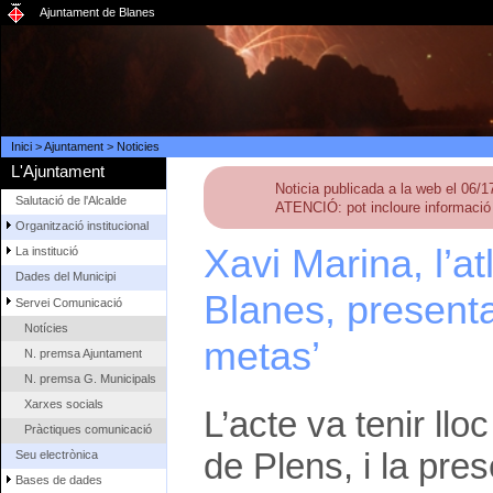
Ajuntament de Blanes
Inici
>
Ajuntament
>
Noticies
L'Ajuntament
Noticia publicada a la web el 06/
Salutació de l'Alcalde
ATENCIÓ: pot incloure informació 
Organització institucional
Xavi Marina, l’at
La institució
Dades del Municipi
Blanes, presenta 
Servei Comunicació
Notícies
metas’
N. premsa Ajuntament
N. premsa G. Municipals
Xarxes socials
L’acte va tenir ll
Pràctiques comunicació
de Plens, i la pre
Seu electrònica
Bases de dades