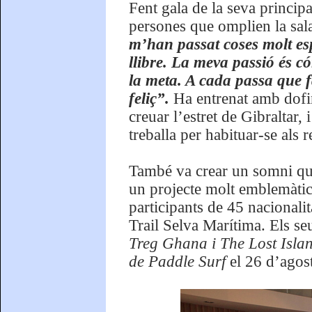
Fent gala de la seva principal
persones que omplien la sal
m’han passat coses molt esp
llibre. La meva passió és c
la meta. A cada passa que f
feliç”.
Ha entrenat amb dofin
creuar l’estret de Gibraltar, 
treballa per habituar-se als 
També va crear un somni que
un projecte molt emblemàtic 
participants de 45 nacionalit
Trail Selva Marítima. Els se
Treg Ghana i The Lost Islan
de Paddle Surf
el 26 d’agost