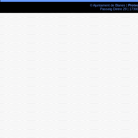
© Ajuntament de Blanes |
Prote
Passeig Dintre 29 | 17300