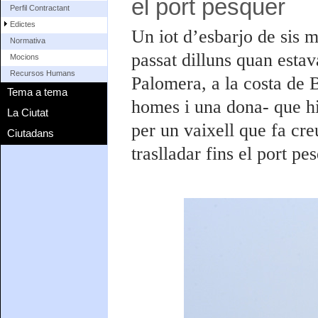
el port pesquer
Perfil Contractant
Edictes
Un iot d’esbarjo de sis m
Normativa
passat dilluns quan estav
Mocions
Recursos Humans
Palomera, a la costa de B
Tema a tema
homes i una dona- que hi 
La Ciutat
per un vaixell que fa creu
Ciutadans
traslladar fins el port pe