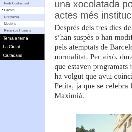
una xocolatada po
Perfil Contractant
Edictes
actes més instituci
Normativa
Mocions
Després dels tres dies de
Recursos Humans
s’han suspès o han modif
Tema a tema
pels atemptats de Barcelo
La Ciutat
normalitat. Per això, dur
Ciutadans
que estaven programats i
ha volgut que avui coinci
Petita, ja que se celebra 
Maximià.