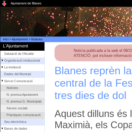
Ajuntament de Blanes
Inici
>
Ajuntament
>
Noticies
L'Ajuntament
Noticia publicada a la web el 08/
Salutació de l'Alcalde
ATENCIÓ: pot incloure informació 
Organització institucional
Blanes reprèn la 
La institució
Dades del Municipi
central de la Fe
Servei Comunicació
Notícies
tres dies de dol
N. premsa Ajuntament
N. premsa G. Municipals
Xarxes socials
Aquest dilluns és 
Pràctiques comunicació
Maximià, els Copat
Seu electrònica
Bases de dades