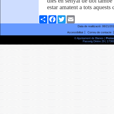
dies en senyal de dol també
estar amatent a tots aquests 
Comparteix
Facebook
Twitter
Email
Data de realització:
08/21/20
Accessibilitat
Correu de contacte
© Ajuntament de Blanes |
Prote
Passeig Dintre 29 | 17300