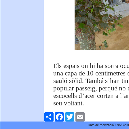
Els espais on hi ha sorra oc
una capa de 10 centímetres d
sauló sòlid. També s’han ting
popular passeig, perquè no q
escocells d’acer corten a l’a
seu voltant.
Comparteix
Facebook
Twitter
Email
Data de realització:
09/26/20