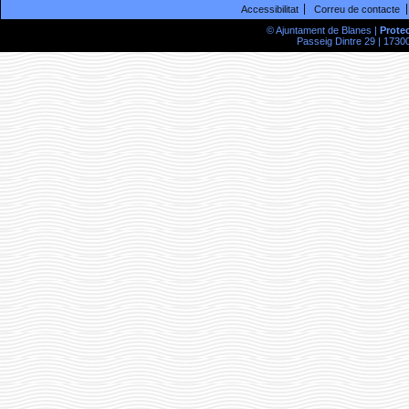
Accessibilitat
Correu de contacte
© Ajuntament de Blanes |
Prote
Passeig Dintre 29 | 17300