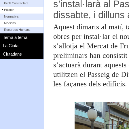
s’instal·larà al P
Perfil Contractant
Edictes
dissabte, i dilluns
Normativa
Mocions
Aquest dimarts al matí, t
Recursos Humans
obres per instal·lar el n
Tema a tema
s’allotja el Mercat de Fru
La Ciutat
preliminars han consistit
Ciutadans
s’actuarà durant aquests 
utilitzen el Passeig de Di
les façanes dels edificis.