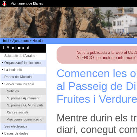
Ajuntament de Blanes
Inici
>
Ajuntament
>
Noticies
L'Ajuntament
Noticia publicada a la web el 09/
Salutació de l'Alcalde
ATENCIÓ: pot incloure informació 
Organització institucional
Comencen les obr
La institució
Dades del Municipi
al Passeig de Din
Servei Comunicació
Notícies
Fruites i Verdur
N. premsa Ajuntament
N. premsa G. Municipals
Xarxes socials
Mentre durin els t
Pràctiques comunicació
diari, conegut com
Seu electrònica
Bases de dades