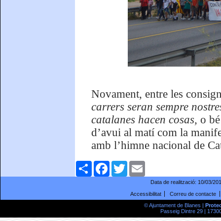
Novament, entre les consign
carrers seran sempre nostre
catalanes hacen cosas,
o b
d’avui al matí com la manife
amb l’himne nacional de Cat
Comparteix
Facebook
Twitter
Email
Data de realització:
10/03/20
Accessibilitat
Correu de contacte
© Ajuntament de Blanes |
Prote
Passeig Dintre 29 | 17300