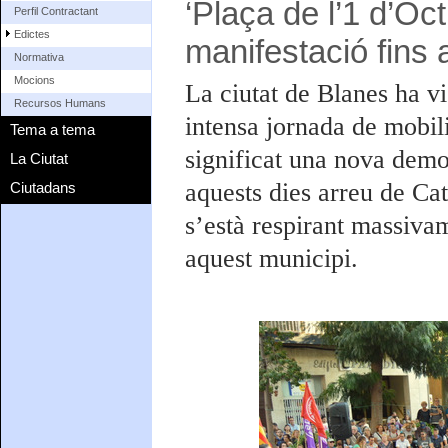
‘Plaça de l’1 d’Oc
Perfil Contractant
Edictes
manifestació fins 
Normativa
Mocions
La ciutat de Blanes ha v
Recursos Humans
intensa jornada de mobili
Tema a tema
significat una nova demo
La Ciutat
aquests dies arreu de Ca
Ciutadans
s’està respirant massivam
aquest municipi.