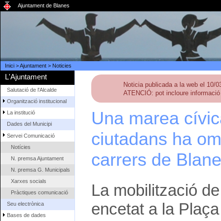
Ajuntament de Blanes
Inici
>
Ajuntament
>
Noticies
L'Ajuntament
Noticia publicada a la web el 10/
Salutació de l'Alcalde
ATENCIÓ: pot incloure informació 
Organització institucional
Una marea cívic
La institució
Dades del Municipi
ciutadans ha omp
Servei Comunicació
Notícies
carrers de Blan
N. premsa Ajuntament
N. premsa G. Municipals
Xarxes socials
La mobilització de 
Pràctiques comunicació
encetat a la Plaç
Seu electrònica
Bases de dades