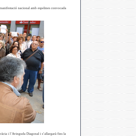
 la manifestació nacional amb espelmes convocada
ràcia i l’Avinguda Diagonal i s’allargarà fins la