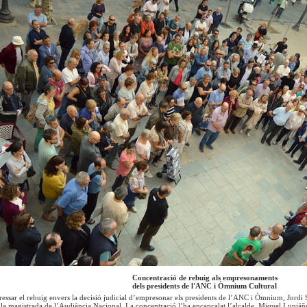
Concentració de rebuig als empresonaments
dels presidents de l'ANC i Òmnium Cultural
ressar el rebuig envers la decisió judicial d’empresonar els presidents de l’ANC i Òmnium, Jordi S
r la magistrada de l’Audiència Nacional. La concentració l’ha encapçalat l’alcalde, Miquel Lupiáñ