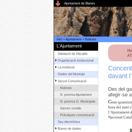
Ajuntament de Blanes
Inici
>
Ajuntament
>
Noticies
L'Ajuntament
No
Salutació de l'Alcalde
AT
Organització institucional
Concentr
La institució
davant l
Dades del Municipi
Servei Comunicació
Notícies
Des del gab
afegir-se 
N. premsa Ajuntament
G
N. premsa G. Municipals
ran quantita
hora del matí e
Xarxes socials
l’Ajuntament de
Pràctiques comunicació
Nacional Catal
Seu electrònica
Bases de dades