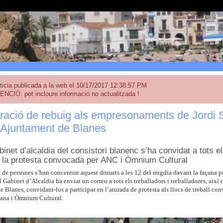
ticia publicada a la web el 10/17/2017 12:38:57 PM
ENCIÓ: pot incloure informació no actualitzada !
ació de rebuig als empresonaments de Jordi S
’Ajuntament de Blanes
inet d’alcaldia del consistori blanenc s’ha convidat a tots el
a la protesta convocada per ANC i Òmnium Cultural
t de persones s’han concentrat aquest dimarts a les 12 del migdia davant la façana p
l Gabinet d’Alcaldia ha enviat un correu a tots els treballadors i treballadores, així 
 Blanes, convidant-los a participar en l’aturada de protesta als llocs de treball con
ana i Òmnium Cultural.