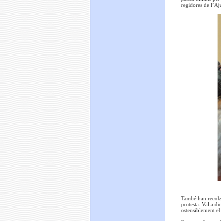
regidores de l’Aju
També han recolza
protesta. Val a di
ostensiblement el