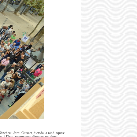
ánchez i Jordi Cuixart, dictada la nit d’aquest
ez, i l’han acompanyat diversos regidors i