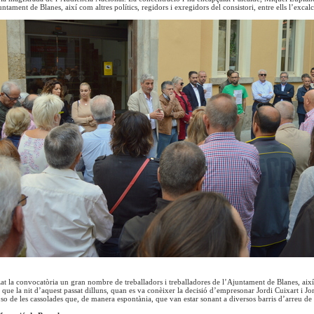
ntament de Blanes, així com altres polítics, regidors i exregidors del consistori, entre ells l’exc
t la convocatòria un gran nombre de treballadors i treballadores de l’Ajuntament de Blanes, aix
r que la nit d’aquest passat dilluns, quan es va conèixer la decisió d’empresonar Jordi Cuixart i Jo
 so de les cassolades que, de manera espontània, que van estar sonant a diversos barris d’arreu de 