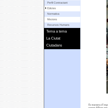
Perfil Contractant
Edictes
Normativa
Mocions
Recursos Humans
Tema a tema
La Ciutat
Ciutadans
Es tractava d’exp
passat dilluns pe