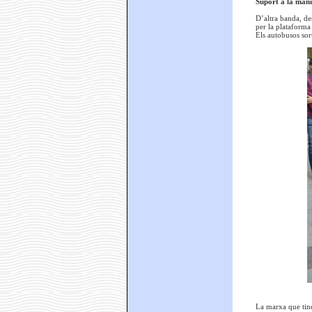
Suport a la mani
D’altra banda, de
per la plataform
Els autobusos sort
La marxa que tindr