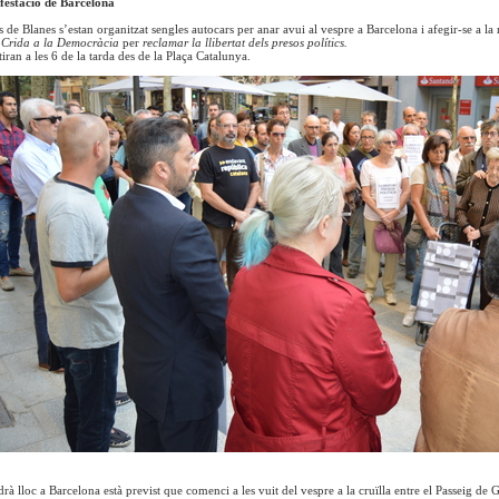
festació de Barcelona
s de Blanes s’estan organitzat sengles autocars per anar avui al vespre a Barcelona i afegir-se a
a
Crida a la Democràcia
per
reclamar la llibertat dels presos polítics.
iran a les 6 de la tarda des de la Plaça Catalunya.
à lloc a Barcelona està previst que comenci a les vuit del vespre a la cruïlla entre el Passeig de G