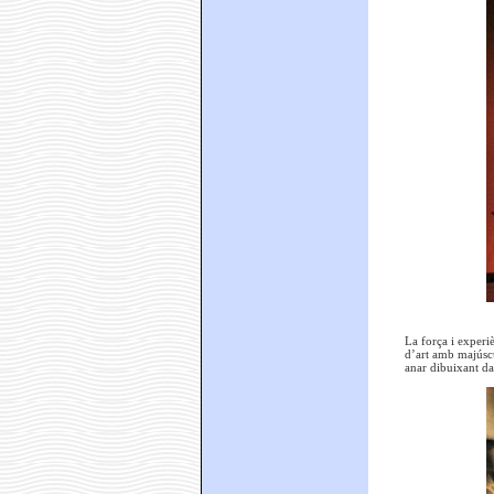
La força i experiè
d’art amb majúscu
anar dibuixant dal