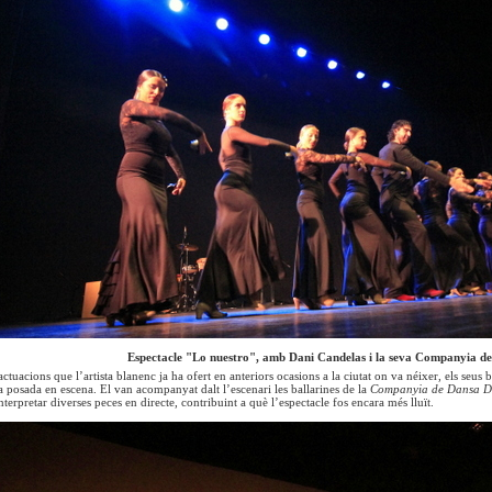
Espectacle "Lo nuestro", amb Dani Candelas i la seva Companyia d
 actuacions que l’artista blanenc ja ha ofert en anteriors ocasions a la ciutat on va néixer, els seus
 posada en escena. El van acompanyat dalt l’escenari les ballarines de la
Companyia de Dansa Da
terpretar diverses peces en directe, contribuint a què l’espectacle fos encara més lluït.