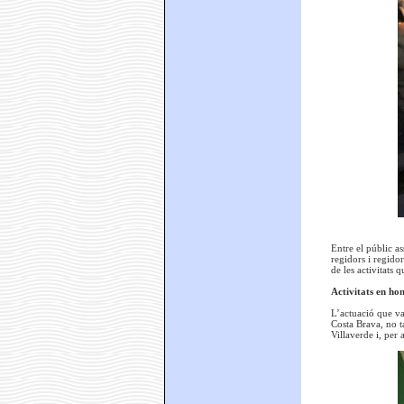
Entre el públic a
regidors i regido
de les activitats 
Activitats en ho
L’actuació que va 
Costa Brava, no t
Villaverde i, per 