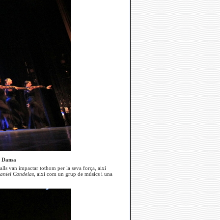
e Dansa
 balls van impactar tothom per la seva força, així
niel Candelas
, així com un grup de músics i una