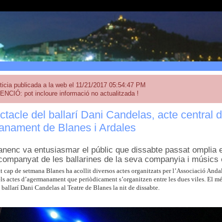
ticia publicada a la web el 11/21/2017 05:54:47 PM
ENCIÓ: pot incloure informació no actualitzada !
tacle del ballarí Dani Candelas, acte central d
anament de Blanes i Ardales
blanenc va entusiasmar el públic que dissabte passat omplia 
companyat de les ballarines de la seva companyia i músics 
at cap de setmana Blanes ha acollit diversos actes organitzats per l’Associació And
ls actes d’agermanament que periòdicament s’organitzen entre les dues viles. El més
l ballarí Dani Candelas al Teatre de Blanes la nit de dissabte.