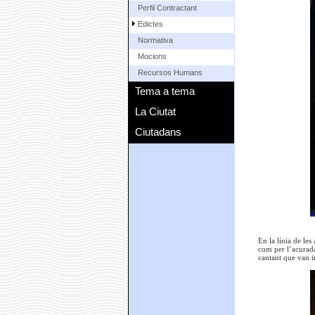
Perfil Contractant
Edictes
Normativa
Mocions
Recursos Humans
Tema a tema
La Ciutat
Ciutadans
En la línia de les
com per l’acurada
cantant que van in