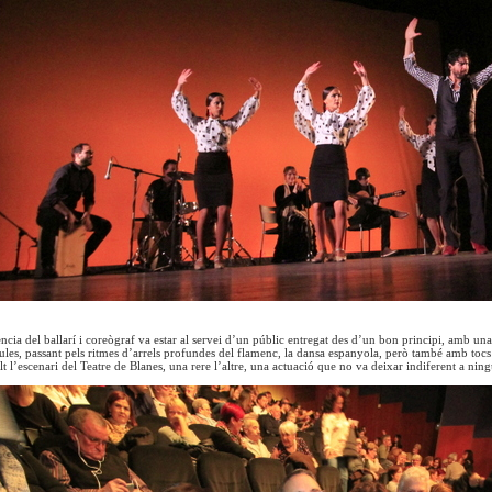
ncia del ballarí i coreògraf va estar al servei d’un públic entregat des d’un bon principi, amb una 
les, passant pels ritmes d’arrels profundes del flamenc, la dansa espanyola, però també amb toc
t l’escenari del Teatre de Blanes, una rere l’altre, una actuació que no va deixar indiferent a ning