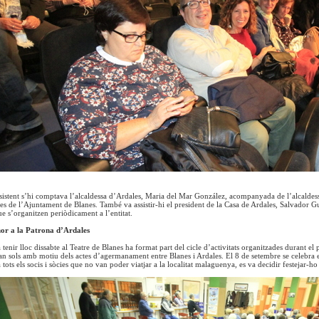
ssistent s’hi comptava l’alcaldessa d’Ardales, Maria del Mar González, acompanyada de l’alcaldes
res de l’Ajuntament de Blanes. També va assistir-hi el president de la Casa de Ardales, Salvador G
que s’organitzen periòdicament a l’entitat.
nor a la Patrona d’Ardales
tenir lloc dissabte al Teatre de Blanes ha format part del cicle d’activitats organitzades durant el
an sols amb motiu dels actes d’agermanament entre Blanes i Ardales. El 8 de setembre se celebra e
a tots els socis i sòcies que no van poder viatjar a la localitat malaguenya, es va decidir festejar-ho