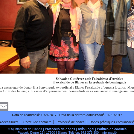
Salvador Gutiérrez amb l'alcaldessa d'Ardales
i l'exalcalde de Blanes en la trobada de benvinguda
va encarregar de donar-li la benvinguda extraoficial a Blanes l’exalcalde d’aquesta localitat, M
 González fa temps. Els actes d’argermanament Blanes-Ardales es van tancar diumenge amb un dina
k
witter
Email
Data de realització:
11/21/2017
| Data de la darrera actualització:
11/21/2017
Accessibilitat
Correu de contacte
Protecció de dades
Bones pràctiques comunicaci
© Ajuntament de Blanes |
Protecció de dades
|
Avís Legal
|
Política de cookies
Passeig Dintre 29 | 17300 | Blanes Telèfon: 972 379 300 |
Informació