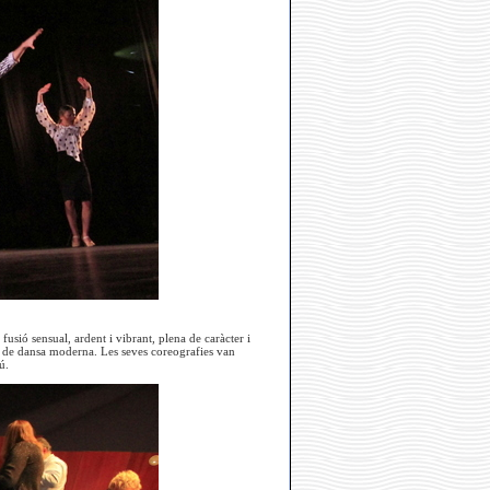
fusió sensual, ardent i vibrant, plena de caràcter i
s de dansa moderna. Les seves coreografies van
ú.