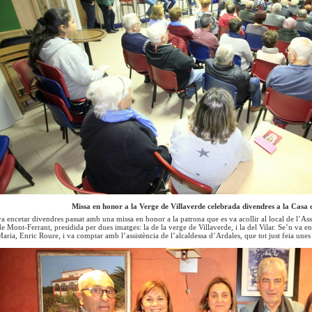
Missa en honor a la Verge de Villaverde celebrada divendres a la Casa 
va encetar divendres passat amb una missa en honor a la patrona que es va acollir al local de l’
de Mont-Ferrant, presidida per dues imatges: la de la verge de Villaverde, i la del Vilar. Se’n va en
aria, Enric Roure, i va comptar amb l’assistència de l’alcaldessa d’Ardales, que tot just feia unes