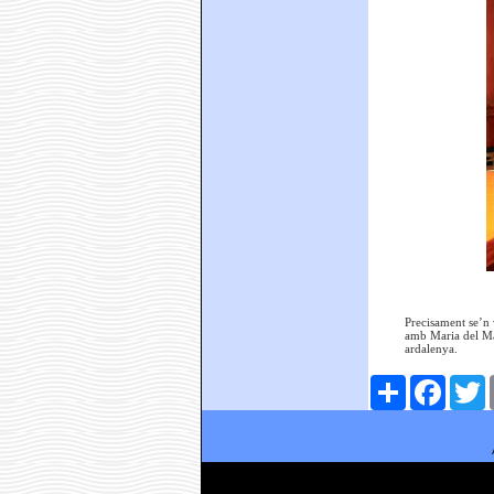
Precisament se’n 
amb Maria del Mar
ardalenya.
Comparteix
Faceboo
T