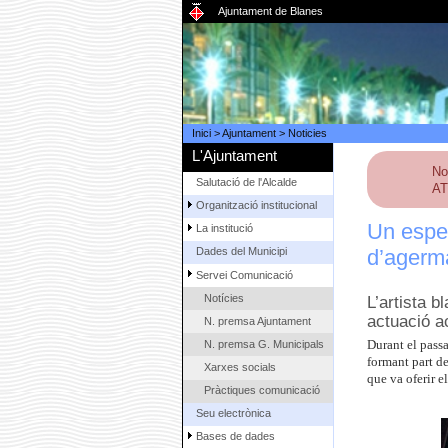
Ajuntament de Blanes
Inici
>
Ajuntament
>
Noticies
L'Ajuntament
No
Salutació de l'Alcalde
AT
Organització institucional
Un espec
La institució
d’agerm
Dades del Municipi
Servei Comunicació
Notícies
L’artista 
actuació a
N. premsa Ajuntament
N. premsa G. Municipals
Durant el pass
formant part de
Xarxes socials
que va oferir e
Pràctiques comunicació
Seu electrònica
Bases de dades