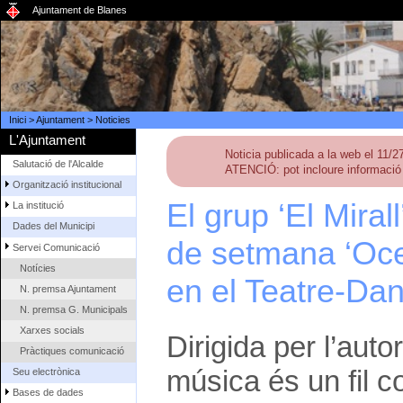
Ajuntament de Blanes
Inici
>
Ajuntament
>
Noticies
L'Ajuntament
Noticia publicada a la web el 11/
Salutació de l'Alcalde
ATENCIÓ: pot incloure informació 
Organització institucional
El grup ‘El Mira
La institució
Dades del Municipi
de setmana ‘Ocea
Servei Comunicació
Notícies
en el Teatre-Da
N. premsa Ajuntament
N. premsa G. Municipals
Xarxes socials
Dirigida per l’auto
Pràctiques comunicació
música és un fil c
Seu electrònica
Bases de dades