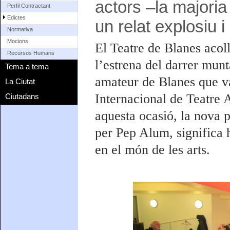
actors –la majoria
Perfil Contractant
Edictes
un relat explosiu i
Normativa
Mocions
El Teatre de Blanes acol
Recursos Humans
l’estrena del darrer munt
Tema a tema
amateur de Blanes que va
La Ciutat
Internacional de Teatre
Ciutadans
aquesta ocasió, la nova 
per Pep Alum, significa 
en el món de les arts.