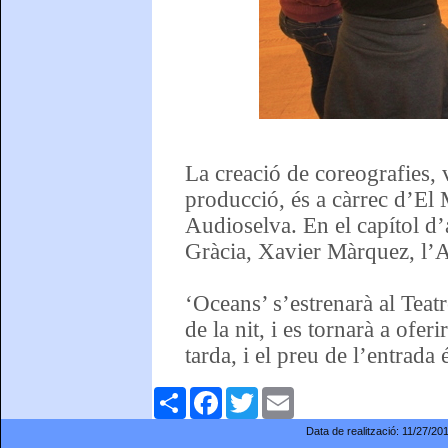
La creació de coreografies, v
producció, és a càrrec d’El 
Audioselva. En el capítol d’
Gràcia, Xavier Màrquez, l’A
‘Oceans’ s’estrenarà al Teat
de la nit, i es tornarà a ofe
tarda, i el preu de l’entrada 
Comparteix
Facebook
Twitter
Email
Data de realització:
11/27/20