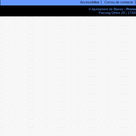
Accessibilitat
Correu de contacte
© Ajuntament de Blanes |
Prote
Passeig Dintre 29 | 17300