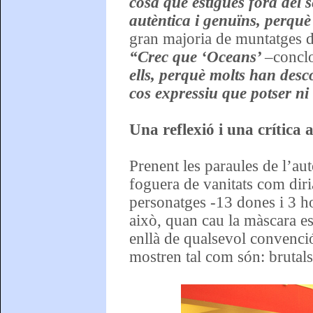
cosa que estigués fora del 
autèntica i genuïns, perquè 
gran majoria de muntatges d
“Crec que ‘Oceans’
–
conclo
ells, perquè molts han des
cos expressiu que potser ni
Una reflexió i una crítica a
Prenent les paraules de l’aut
foguera de vanitats com dir
personatges -13 dones i 3 ho
això, quan cau la màscara es 
enllà de qualsevol convenció
mostren tal com són: brutals