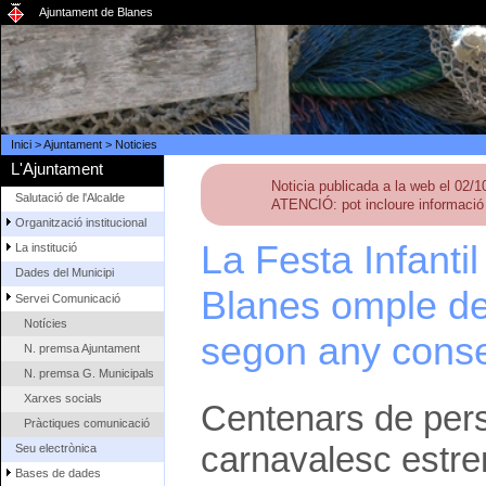
Ajuntament de Blanes
Inici
>
Ajuntament
>
Noticies
L'Ajuntament
Noticia publicada a la web el 02/
Salutació de l'Alcalde
ATENCIÓ: pot incloure informació 
Organització institucional
La Festa Infantil
La institució
Dades del Municipi
Blanes omple de 
Servei Comunicació
Notícies
segon any conse
N. premsa Ajuntament
N. premsa G. Municipals
Xarxes socials
Centenars de pers
Pràctiques comunicació
carnavalesc estre
Seu electrònica
Bases de dades