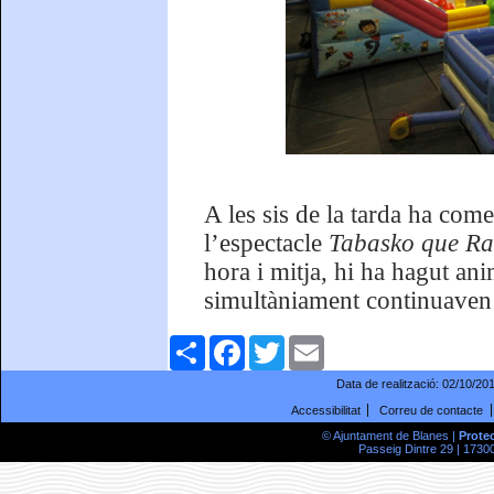
A les sis de la tarda ha com
l’espectacle
Tabasko que Ra
hora i mitja, hi ha hagut ani
simultàniament continuaven f
Comparteix
Facebook
Twitter
Email
Data de realització:
02/10/20
Accessibilitat
Correu de contacte
© Ajuntament de Blanes |
Prote
Passeig Dintre 29 | 17300