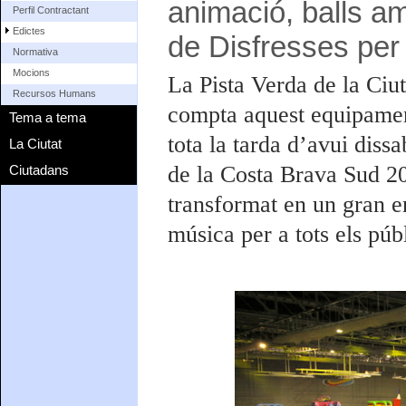
animació, balls a
Perfil Contractant
Edictes
de Disfresses per a
Normativa
Mocions
La Pista Verda de la Ciu
Recursos Humans
compta aquest equipament
Tema a tema
tota la tarda d’avui diss
La Ciutat
de la Costa Brava Sud 20
Ciutadans
transformat en un gran e
música per a tots els públ