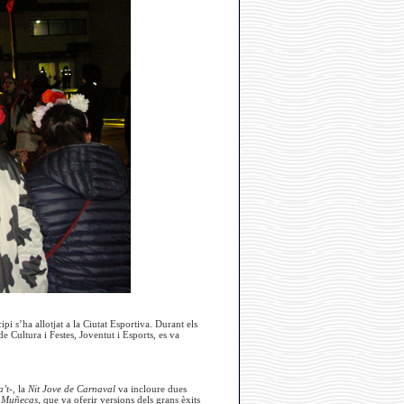
i s’ha allotjat a la Ciutat Esportiva. Durant els
 Cultura i Festes, Joventut i Esports, es va
’t-
, la
Nit Jove de Carnaval
va incloure dues
s Muñecas,
que va oferir versions dels grans èxits