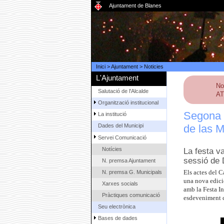
Ajuntament de Blanes
Inici
>
Ajuntament
>
Noticies
L'Ajuntament
No
Salutació de l'Alcalde
AT
Organització institucional
Segona “
La institució
de las 
Dades del Municipi
Servei Comunicació
Notícies
La festa v
sessió de 
N. premsa Ajuntament
N. premsa G. Municipals
Els actes del 
una nova edici
Xarxes socials
amb la Festa Inf
Pràctiques comunicació
esdeveniment c
Seu electrònica
Bases de dades