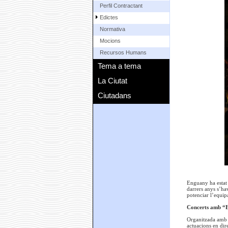
Perfil Contractant
Edictes
Normativa
Mocions
Recursos Humans
Tema a tema
La Ciutat
Ciutadans
Enguany ha estat l
darrers anys s’ha
potenciar l’equipa
Concerts amb “E
Organitzada amb e
actuacions en dir