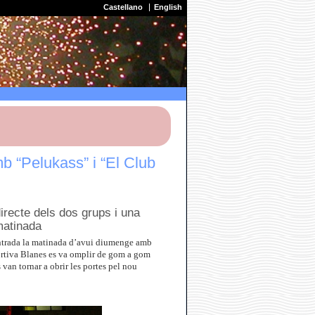
Castellano
English
b “Pelukass” i “El Club
irecte dels dos grups i una
matinada
 entrada la matinada d’avui diumenge amb
portiva Blanes es va omplir de gom a gom
s van tornar a obrir les portes pel nou