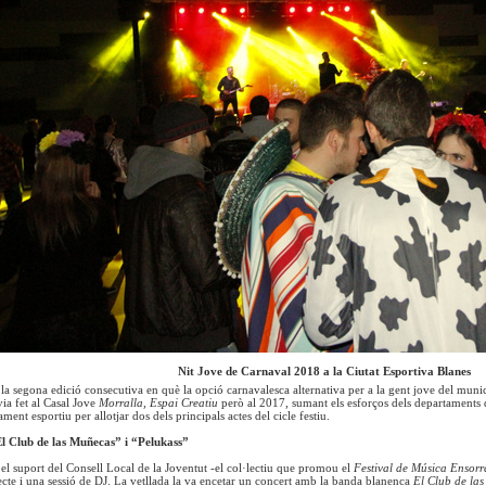
Nit Jove de Carnaval 2018 a la Ciutat Esportiva Blanes
a segona edició consecutiva en què la opció carnavalesca alternativa per a la gent jove del municip
via fet al Casal Jove
Morralla, Espai Creatiu
però al 2017, sumant els esforços dels departaments de
ment esportiu per allotjar dos dels principals actes del cicle festiu.
l Club de las Muñecas” i “Pelukass”
l suport del Consell Local de la Joventut -el col·lectiu que promou el
Festival de Música Ensorra
ecte i una sessió de DJ. La vetllada la va encetar un concert amb la banda blanenca
El Club de la