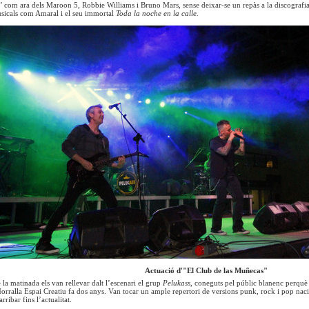
0’ com ara dels Maroon 5, Robbie Williams i Bruno Mars, sense deixar-se un repàs a la discografi
sicals com Amaral i el seu immortal
Toda la noche en la calle.
Actuació d'"El Club de las Muñecas"
 la matinada els van rellevar dalt l’escenari el grup
Pelukass
, coneguts pel públic blanenc perquè 
Morralla Espai Creatiu fa dos anys. Van tocar un ample repertori de versions punk, rock i pop naci
rribar fins l’actualitat.