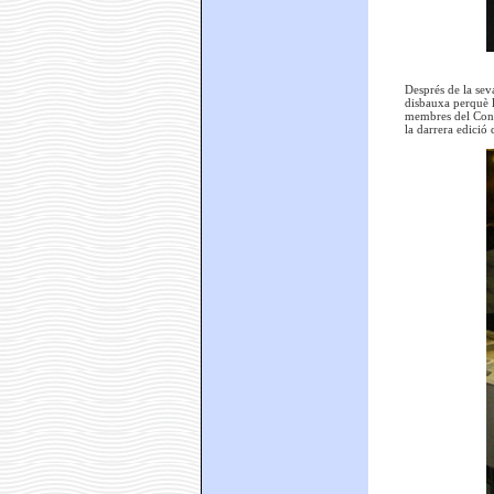
Després de la seva
disbauxa perquè la
membres del Consel
la darrera edició 