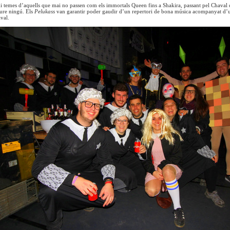
i temes d’aquells que mai no passen com els immortals Queen fins a Shakira, passant pel Chaval de
oure ningú. Els
Pelukass
van garantir poder gaudir d’un repertori de bona música acompanyat d’un
val.