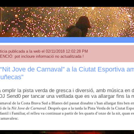
ticia publicada a la web el 02/11/2018 12:02:28 PM
ENCIÓ: pot incloure informació no actualitzada !
Nit Jove de Carnaval” a la Ciutat Esportiva am
Muñecas”
a omplir la pista verda de gresca i diversió, amb música en d
DJ Send0 per tancar una vetllada que es va allargar fins la 
Carnaval de la Costa Brava Sud a Blanes del passat dissabte s’han allargat fins ben
ó de la
Nit Jove de Carnaval
. Després que a la tarda la Pista Verda de la Ciutat Es
antil i Familiar, el relleu va continuar a partir de les quarts d’onze de la nit, quan e
arnavalesc.