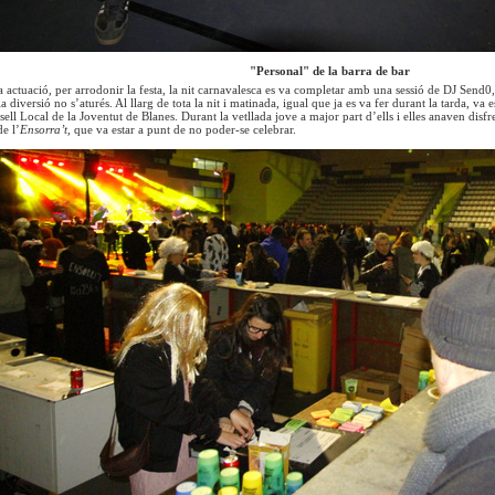
"Personal" de la barra de bar
 actuació, per arrodonir la festa, la nit carnavalesca es va completar amb una sessió de DJ Send0, 
 diversió no s’aturés. Al llarg de tota la nit i matinada, igual que ja es va fer durant la tarda, va
l Local de la Joventut de Blanes. Durant la vetllada jove a major part d’ells i elles anaven disfress
de l’
Ensorra’t,
que va estar a punt de no poder-se celebrar.