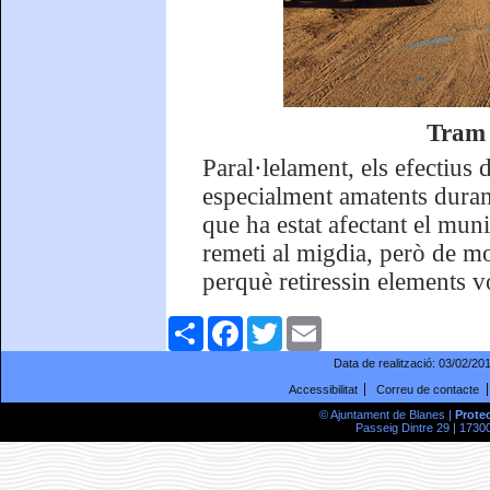
Tram 
Paral·lelament, els efectius
especialment amatents durant
que ha estat afectant el mun
remeti al migdia, però de mo
perquè retiressin elements vol
Comparteix
Facebook
Twitter
Email
Data de realització:
03/02/20
Accessibilitat
Correu de contacte
© Ajuntament de Blanes |
Prote
Passeig Dintre 29 | 17300