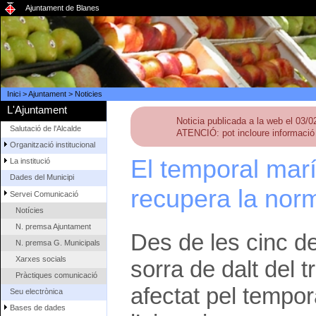
Ajuntament de Blanes
Inici
>
Ajuntament
>
Noticies
L'Ajuntament
Noticia publicada a la web el 03/
Salutació de l'Alcalde
ATENCIÓ: pot incloure informació 
Organització institucional
El temporal mar
La institució
Dades del Municipi
recupera la norm
Servei Comunicació
Notícies
N. premsa Ajuntament
Des de les cinc de
N. premsa G. Municipals
Xarxes socials
sorra de dalt del
Pràctiques comunicació
afectat pel tempora
Seu electrònica
Bases de dades