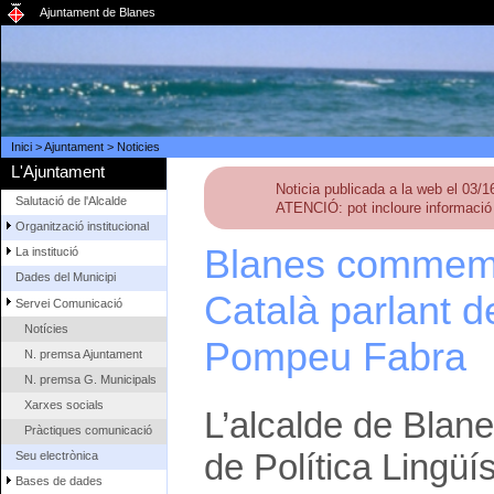
Ajuntament de Blanes
Inici
>
Ajuntament
>
Noticies
L'Ajuntament
Noticia publicada a la web el 03/
Salutació de l'Alcalde
ATENCIÓ: pot incloure informació 
Organització institucional
Blanes commemor
La institució
Dades del Municipi
Català parlant de
Servei Comunicació
Notícies
Pompeu Fabra
N. premsa Ajuntament
N. premsa G. Municipals
Xarxes socials
L’alcalde de Blane
Pràctiques comunicació
de Política Lingüís
Seu electrònica
Bases de dades