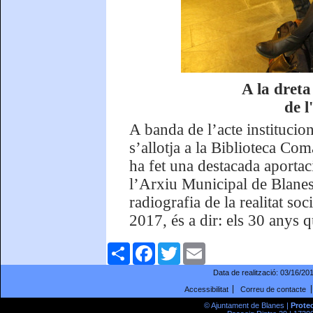
A la dreta
de l
A banda de l’acte institucio
s’allotja a la Biblioteca Com
ha fet una destacada aportaci
l’Arxiu Municipal de Blanes.
radiografia de la realitat so
2017, és a dir: els 30 anys 
Comparteix
Facebook
Twitter
Email
Data de realització:
03/16/20
Accessibilitat
Correu de contacte
© Ajuntament de Blanes |
Prote