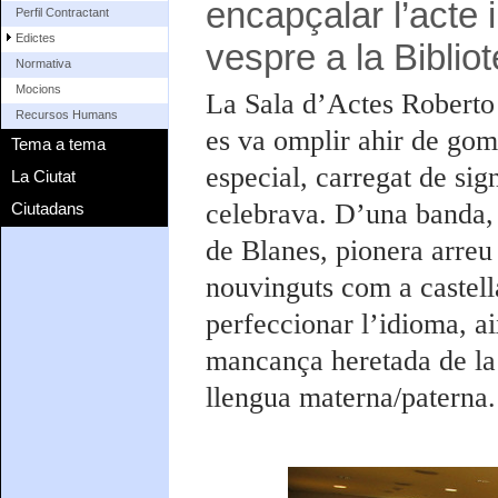
encapçalar l’acte i
Perfil Contractant
Edictes
vespre a la Bibli
Normativa
Mocions
La Sala d’Actes Roberto
Recursos Humans
es va omplir ahir de gom
Tema a tema
especial, carregat de sig
La Ciutat
celebrava. D’una banda, 
Ciutadans
de Blanes, pionera arreu d
nouvinguts com a castell
perfeccionar l’idioma, ai
mancança heretada de la 
llengua materna/paterna.