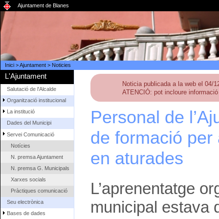
Ajuntament de Blanes
Inici
>
Ajuntament
>
Noticies
L'Ajuntament
Noticia publicada a la web el 04/
Salutació de l'Alcalde
ATENCIÓ: pot incloure informació 
Organització institucional
Personal de l’Aj
La institució
Dades del Municipi
de formació per 
Servei Comunicació
Notícies
en aturades
N. premsa Ajuntament
N. premsa G. Municipals
Xarxes socials
L’aprenentatge org
Pràctiques comunicació
municipal estava d
Seu electrònica
Bases de dades