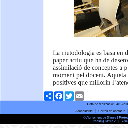
La metodologia es basa en d
paper actiu que ha de desenv
assimilació de conceptes a pa
moment pel docent. Aqueta di
positives que millorin l’aten
Comparteix
Facebook
Twitter
Email
Data de realització:
04/12/20
Accessibilitat
Correu de contacte
© Ajuntament de Blanes |
Prote
Passeig Dintre 29 | 17300