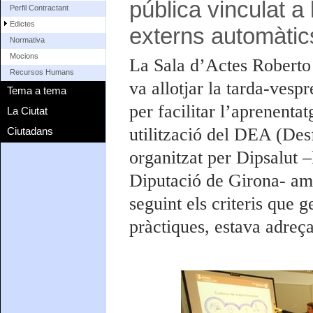
pública vinculat a l
Perfil Contractant
Edictes
externs automàti
Normativa
Mocions
La Sala d’Actes Roberto
Recursos Humans
va allotjar la tarda-vesp
Tema a tema
per facilitar l’aprenenta
La Ciutat
utilització del DEA (Des
Ciutadans
organitzat per Dipsalut 
Diputació de Girona- amb
seguint els criteris que 
pràctiques, estava adreç