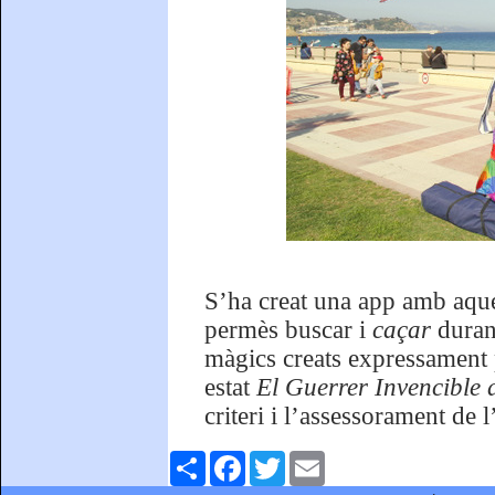
S’ha creat una app amb aqu
permès buscar i
caçar
durant
màgics creats expressament p
estat
El Guerrer Invencible 
criteri i l’assessorament de 
Comparteix
Facebook
Twitter
Email