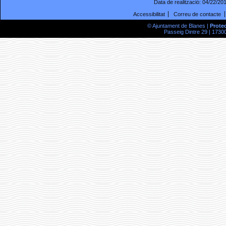
Data de realització:
04/22/20
Accessibilitat
Correu de contacte
© Ajuntament de Blanes |
Prote
Passeig Dintre 29 | 17300