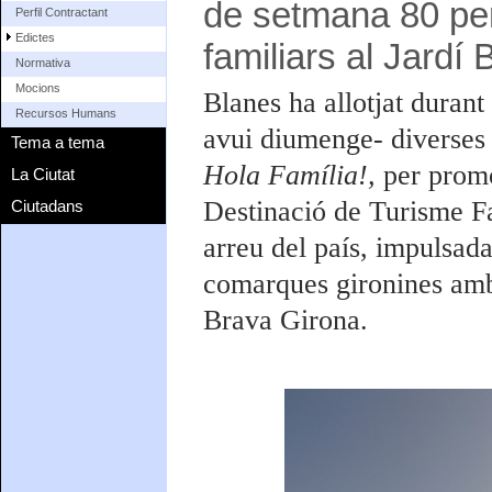
de setmana 80 pers
Perfil Contractant
Edictes
familiars al Jardí
Normativa
Mocions
Blanes ha allotjat durant
Recursos Humans
avui diumenge- diverses 
Tema a tema
Hola Família!,
per promo
La Ciutat
Destinació de Turisme Fa
Ciutadans
arreu del país, impulsad
comarques gironines amb
Brava Girona.