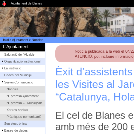
Ajuntament de Blanes
Inici
>
Ajuntament
>
Noticies
L'Ajuntament
Noticia publicada a la web el 04/
Salutació de l'Alcalde
ATENCIÓ: pot incloure informació 
Organització institucional
Èxit d’assistents 
La institució
Dades del Municipi
les Visites al Ja
Servei Comunicació
Notícies
“Catalunya, Hola
N. premsa Ajuntament
N. premsa G. Municipals
Xarxes socials
El cel de Blanes e
Pràctiques comunicació
amb més de 200 est
Seu electrònica
Bases de dades