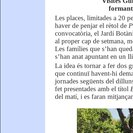
Visites Gu
formant 
Les places, limitades a 20 p
haver de penjar el rètol de
P
convocatòria, el Jardí Botàn
al proper cap de setmana, mé
Les famílies que s’han queda
s’han anat apuntant en un lli
La idea és tornar a fer dos g
que continuï havent-hi deman
jornades següents del dilluns
fet presentades amb el títol
del matí, i es faran mitjança