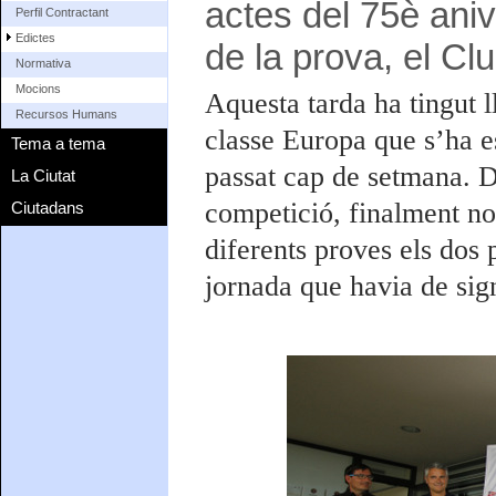
actes del 75è aniv
Perfil Contractant
Edictes
de la prova, el Cl
Normativa
Mocions
Aquesta tarda ha tingut 
Recursos Humans
classe Europa que s’ha e
Tema a tema
passat cap de setmana. De
La Ciutat
competició, finalment nom
Ciutadans
diferents proves els dos 
jornada que havia de sign