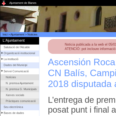
Ajuntament de Blanes
Inici
>
Ajuntament
>
Noticies
L'Ajuntament
Noticia publicada a la web el 05/
Salutació de l'Alcalde
ATENCIÓ: pot incloure informació 
Organització institucional
Ascensión Roca,
La institució
Dades del Municipi
CN Balís, Camp
Servei Comunicació
Notícies
2018 disputada 
N. premsa Ajuntament
N. premsa G. Municipals
Xarxes socials
L’entrega de prem
Pràctiques comunicació
posat punt i final 
Seu electrònica
Bases de dades