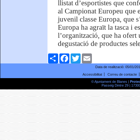
llistat d’esportistes que co
al Campionat Europeu que e
juvenil classe Europa, que s’
Europa ha agraït la tasca i e
l’organització, que ha ofert 
degustació de productes sele
Comparteix
Facebook
Twitter
Email
Data de realització:
05/01/20
Accessibilitat
Correu de contacte
© Ajuntament de Blanes |
Prote
Passeig Dintre 29 | 17300