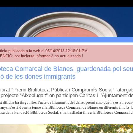
ticia publicada a la web el 05/14/2018 12:18:01 PM
ENCIÓ: pot incloure informació no actualitzada !
oteca Comarcal de Blanes, guardonada pel seu
ió de les dones immigrants
liurat “Premi Biblioteca Pública i Compromís Social”, atorgat
 projecte “Aixopluga’t” on participen Càritas i l’Ajuntament d
t dilluns ha tingut lloc l’acte de lliurament del darrer premi amb què ha estat reco
 anys, s’està duent a terme a la Biblioteca Comarcal de Blanes en diferents àmbits
ta de la Fundació Biblioteca Social, s’ha traslladat fins a la Biblioteca Comarcal d