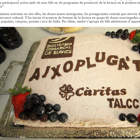
la participació activa amb els seus fills en els programes de promoció de la lectura en la primera 
ir”.
nitzen activitats on són elles, les dones-mares immigrants, les protagonistes centrals que servei
ntercanvi cultural. S’ha iniciat el projecte de foment de la lectura en grups de dones nouvingudes a
 populars, cançons, poesies i jocs de falda. Per últim, també s’apropa els fills adolescents d’aques