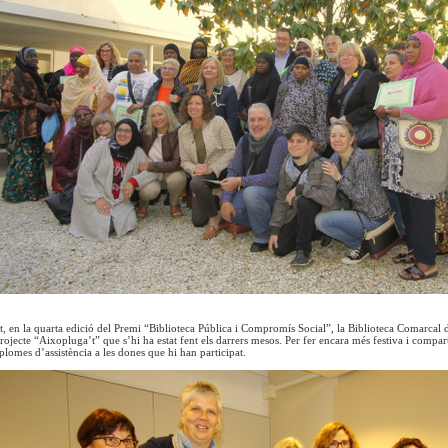
 en la quarta edició del Premi “Biblioteca Pública i Compromís Social”, la Biblioteca Comarcal de
ojecte “Aixopluga’t” que s’hi ha estat fent els darrers mesos. Per fer encara més festiva i compart
plomes d’assistència a les dones que hi han participat.