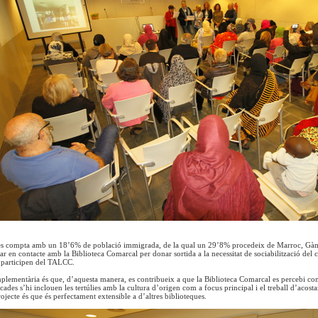
s compta amb un 18’6% de població immigrada, de la qual un 29’8% procedeix de Marroc, Gàmbi
ar en contacte amb la Biblioteca Comarcal per donar sortida a la necessitat de sociabilització del c
e participen del TALCC.
mplementària és que, d’aquesta manera, es contribueix a que la Biblioteca Comarcal es percebi com
ades s’hi inclouen les tertúlies amb la cultura d’origen com a focus principal i el treball d’acost
rojecte és que és perfectament extensible a d’altres biblioteques.