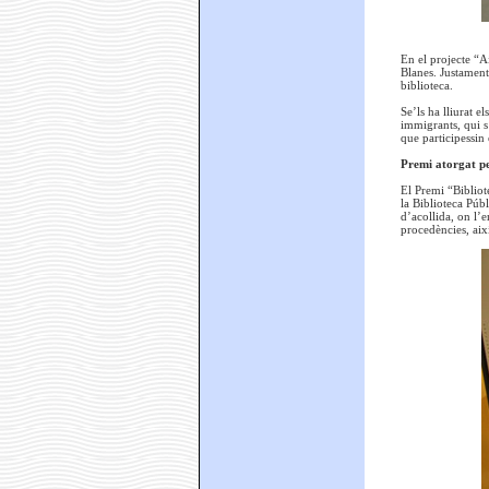
En el projecte “A
Blanes. Justament 
biblioteca.
Se’ls ha lliurat e
immigrants, qui s
que participessin 
Premi atorgat pe
El Premi “Bibliot
la Biblioteca Púb
d’acollida, on l’
procedències, aix