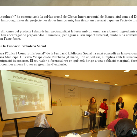
ixopluga’t” ha comptat amb la col·laboració de Càritas Interparroquial de Blanes, així com del 
les protagonistes del projecte, les dones immigrants, han tingut un destacat paper en l’acte de lli
ls diplomes del projecte i després han protagonitzat la festa amb un esmorzar a base d’ingredients c
’han encarregat de preparar-los. Tanmateix, per agrair el seu suport esmerçat, també s’ha convid
en l’acte festiu.
r la Fundació Biblioteca Social
eca Pública i Compromís Social” de la Fundació Biblioteca Social ha estat concedit en la seva quar
lica Municipal Gustavo Villapalos de Purchena (Almeria). En aquest cas, s’implica amb la situació
emigració és constant. El seu valor diferencial rau en què està dirigit a una població marginal, fo
í com per a nens i joves en greu risc d’exclusió.