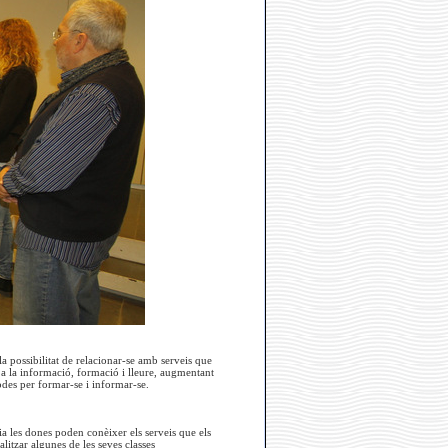
a possibilitat de relacionar-se amb serveis que
a la informació, formació i lleure, augmentant
modes per formar-se i informar-se.
a les dones poden conèixer els serveis que els
litzar algunes de les seves classes