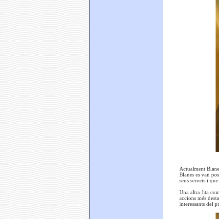
Actualment Blane
Blanes es van pos
seus serveis i qu
Una altra fita co
accions més destac
interessants del p