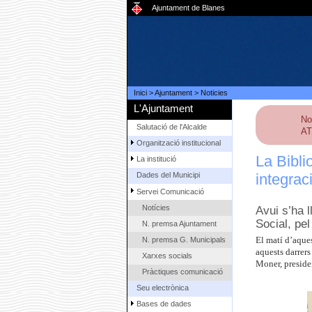
Ajuntament de Blanes
Inici
>
Ajuntament
>
Noticies
L'Ajuntament
No
Salutació de l'Alcalde
AT
Organització institucional
La Bibli
La institució
integrac
Dades del Municipi
Servei Comunicació
Notícies
Avui s’ha l
Social, pel
N. premsa Ajuntament
N. premsa G. Municipals
El matí d’aques
aquests darrers
Xarxes socials
Moner, presiden
Pràctiques comunicació
Seu electrònica
Bases de dades