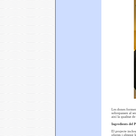
Les dones formen 
sobrepassen al se
així la qualitat d
Ingredients del 
El projecte inclo
oferim i obtenir l