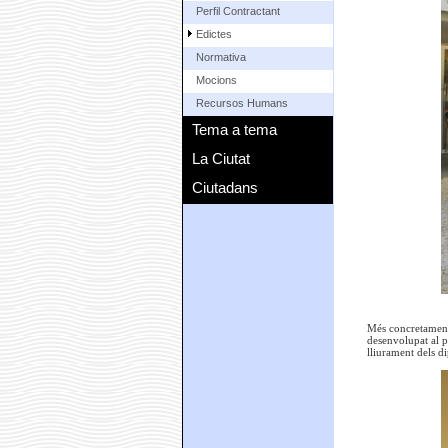
Perfil Contractant
Edictes
Normativa
Mocions
Recursos Humans
Tema a tema
La Ciutat
Ciutadans
Més concretament,
desenvolupat al pr
lliurament dels di