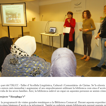
part del TALCC –Taller d’Acollida Lingüística, Cultural i Comunitària- de Càritas. Se’ls ofereix l
u entorn més immediat i augmentar el seu empoderament utilitzant la biblioteca com eina d’accés 
e vida de les seves famílies. Així, la biblioteca esdevé un espai on aquestes persones se senten cò
Projecte “Aixopluga’t”
u la programació de visites guiades temàtiques a la Biblioteca Comarcal. Durant aquesta experiènci
es eines bàsiques d’accés a la informació. També es cedeixin espais bibliotecaris perquè puguin rea