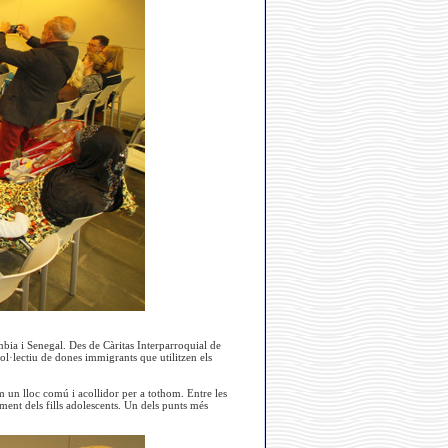
a i Senegal. Des de Càritas Interparroquial de
ol·lectiu de dones immigrants que utilitzen els
 un lloc comú i acollidor per a tothom. Entre les
ament dels fills adolescents. Un dels punts més