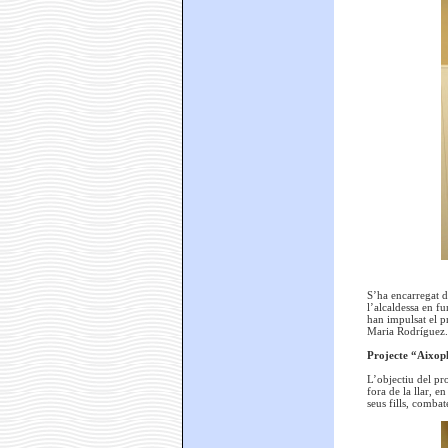
S’ha encarregat d
l’alcaldessa en f
han impulsat el p
Maria Rodríguez.
Projecte “Aixoplu
L’objectiu del pr
fora de la llar, e
seus fills, combat