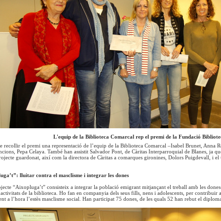
L'equip de la Biblioteca Comarcal rep el premi de la Fundació Bibliote
e recollir el premi una representació de l’equip de la Biblioteca Comarcal –Isabel Brunet, Ann
uncions, Pepa Celaya. També han assistit Salvador Pont, de Càritas Interparroquial de Blanes, ja qu
rojecte guardonat, així com la directora de Càritas a comarques gironines, Dolors Puigdevall, i el 
ga’t”: lluitar contra el masclisme i integrar les dones
ojecte “Aixopluga’t” consisteix a integrar la població emigrant mitjançant el treball amb les dones
n activitats de la biblioteca. Ho fan en companyia dels seus fills, nens i adolescents, per contribuir 
ent a l’hora l’estès masclisme social. Han participat 75 dones, de les quals 52 han rebut el diploma