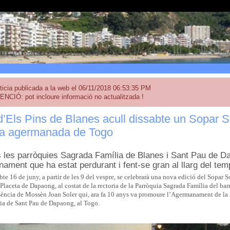
ticia publicada a la web el 06/11/2018 06:53:35 PM
ENCIÓ: pot incloure informació no actualitzada !
 d’Els Pins de Blanes acull dissabte un Sopar So
ia agermanada de Togo
 les parròquies Sagrada Família de Blanes i Sant Pau de 
ament que ha estat perdurant i fent-se gran al llarg del tem
bte 16 de juny, a partir de les 9 del vespre, se celebrarà una nova edició del Sopar 
a Placeta de Dapaong, al costat de la rectoria de la Parròquia Sagrada Família del barri
esència de Mossèn Joan Soler qui, ara fa 10 anys va promoure l’Agermanament de la 
ia de Sant Pau de Dapaong, al Togo.