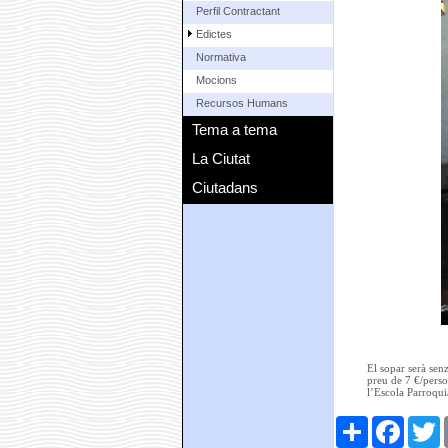
Perfil Contractant
Edictes
Normativa
Mocions
Recursos Humans
Tema a tema
La Ciutat
Ciutadans
El sopar serà senz
preu de 7 €/person
l’Escola Parroqui
Comparteix
Faceboo
T