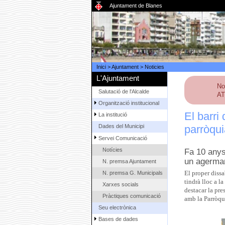
Ajuntament de Blanes
Inici
>
Ajuntament
>
Noticies
L'Ajuntament
No
Salutació de l'Alcalde
AT
Organització institucional
El barri
La institució
parròqu
Dades del Municipi
Servei Comunicació
Notícies
Fa 10 anys
un agerman
N. premsa Ajuntament
N. premsa G. Municipals
El proper dissa
tindrà lloc a l
Xarxes socials
destacar la pr
Pràctiques comunicació
amb la Parròqu
Seu electrònica
Bases de dades