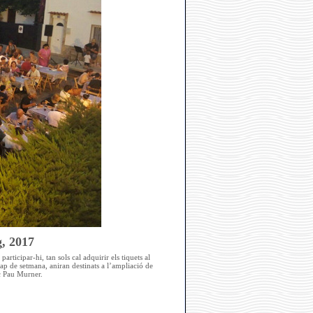
g, 2017
articipar-hi, tan sols cal adquirir els tiquets al
 cap de setmana, aniran destinats a l’ampliació de
nc Pau Murner.