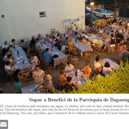
Sopar a Benefici de la Parròquia de Dapaon
ill, a base de botifarra amb mongetes, pa, aigua, vi, síndria, així com un típic cremat mariner. Per p
a. Tots els beneficis del sopar, així com de les col·lectes de les misses que es faran durant tot el
al de Dapaong. Val a dir, per últim, que l’animació de la vetllada anirà a càrrec de l’actor blane
k
witter
Email