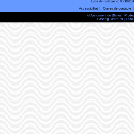
Data de realització:
06/18/20
Accessibilitat
Correu de contacte
© Ajuntament de Blanes |
Prote
Passeig Dintre 29 | 17300