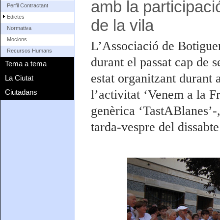
amb la participaci
Perfil Contractant
Edictes
de la vila
Normativa
Mocions
L’Associació de Botigue
Recursos Humans
durant el passat cap de 
Tema a tema
estat organitzant durant a
La Ciutat
l’activitat ‘Venem a la 
Ciutadans
genèrica ‘TastABlanes’-,
tarda-vespre del dissabt