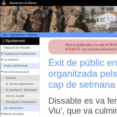
Ajuntament de Blanes
Inici
>
Ajuntament
>
Noticies
L'Ajuntament
Noticia publicada a la web el 06/
Salutació de l'Alcalde
ATENCIÓ: pot incloure informació 
Organització institucional
Èxit de públic e
La institució
Dades del Municipi
organitzada pels
Servei Comunicació
Notícies
cap de setmana
N. premsa Ajuntament
N. premsa G. Municipals
Xarxes socials
Dissabte es va fer
Pràctiques comunicació
Viu’, que va culm
Seu electrònica
Bases de dades