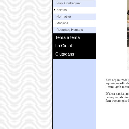
Perfil Contractant
Edictes
Normativa
Mocions
Recursos Humans
Tema a tema
La Ciutat
Ciutadans
Està organitzada 
aquesta ocasió, d
l’estiu, amb moti
D’altra banda, aq
caduquen als cinc
fent tractaments 