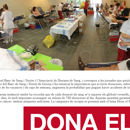
pel Banc de Sang i Teixits i l’Associació de Donants de Sang, i correspon a les jornades que peri
es del Banc de Sang i Teixits de Girona s’ha remarcat la importància que es facin donacions, sobr
u de les vacances i els caps de setmana, augmenta la probabilitat que puguin haver accidents de trà
uesta institució també ha recordat que de cada donació de sang se’n separen els glòbuls vermells, 
 dies, és molt important aconseguir un mínim de 700 donacions al dia. Aquesta quantitat garanteix 
de càncer, tindran plaquetes suficients. La campanya de recapta es presenta amb el lema
Dona el M