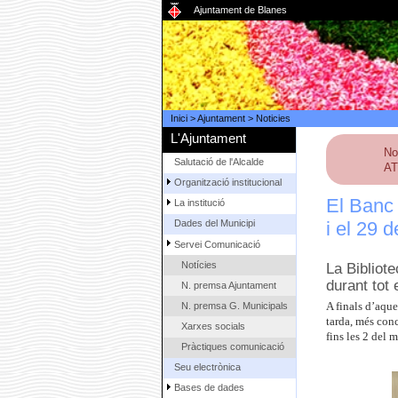
Ajuntament de Blanes
Inici
>
Ajuntament
>
Noticies
L'Ajuntament
No
Salutació de l'Alcalde
AT
Organització institucional
El Banc 
La institució
i el 29 
Dades del Municipi
Servei Comunicació
Notícies
La Bibliote
durant tot 
N. premsa Ajuntament
N. premsa G. Municipals
A finals d’aqu
tarda, més conc
Xarxes socials
fins les 2 del m
Pràctiques comunicació
Seu electrònica
Bases de dades