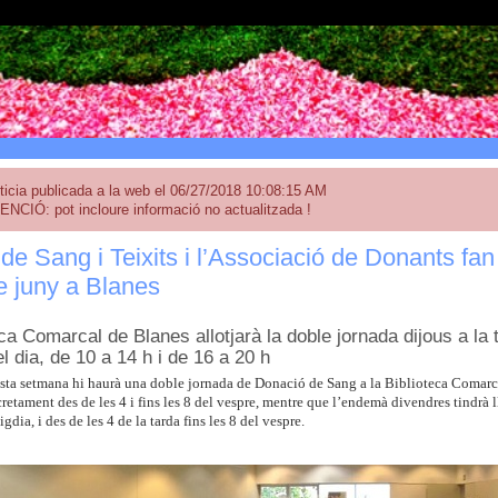
ticia publicada a la web el 06/27/2018 10:08:15 AM
ENCIÓ: pot incloure informació no actualitzada !
de Sang i Teixits i l’Associació de Donants fan
de juny a Blanes
ca Comarcal de Blanes allotjarà la doble jornada dijous a la 
el dia, de 10 a 14 h i de 16 a 20 h
esta setmana hi haurà una doble jornada de Donació de Sang a la Biblioteca Comarcal
retament des de les 4 i fins les 8 del vespre, mentre que l’endemà divendres tindrà ll
igdia, i des de les 4 de la tarda fins les 8 del vespre.