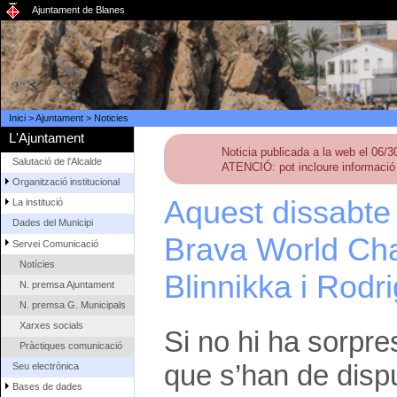
Ajuntament de Blanes
Inici
>
Ajuntament
>
Noticies
L'Ajuntament
Noticia publicada a la web el 06/
Salutació de l'Alcalde
ATENCIÓ: pot incloure informació 
Organització institucional
Aquest dissabte 
La institució
Dades del Municipi
Brava World Ch
Servei Comunicació
Notícies
Blinnikka i Rodr
N. premsa Ajuntament
N. premsa G. Municipals
Xarxes socials
Si no hi ha sorpre
Pràctiques comunicació
que s’han de dispu
Seu electrònica
Bases de dades