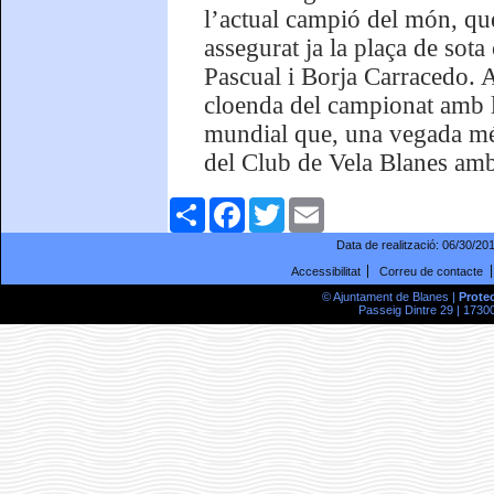
l’actual campió del món, que
assegurat ja la plaça de sota
Pascual i Borja Carracedo. A
cloenda del campionat amb l’
mundial que, una vegada més,
del Club de Vela Blanes amb
Comparteix
Facebook
Twitter
Email
Data de realització:
06/30/20
Accessibilitat
Correu de contacte
© Ajuntament de Blanes |
Prote
Passeig Dintre 29 | 17300