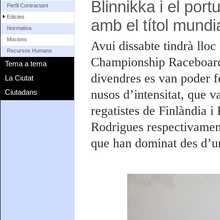
Blinnikka i el por
Perfil Contractant
Edictes
amb el títol mundi
Normativa
Mocions
Avui dissabte tindrà lloc
Recursos Humans
Championship Raceboard 
Tema a tema
divendres es van poder f
La Ciutat
nusos d’intensitat, que v
Ciutadans
regatistes de Finlàndia i
Rodrigues respectivament
que han dominat des d’un