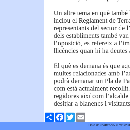
Un altre tema en què també h
inclou el Reglament de Terra
representants del sector de l
dels establiments també van v
l’oposició, es refereix a l’
llicències quan hi ha deute
El què es demana és que aque
multes relacionades amb l’ac
podrà demanar un Pla de Pag
com està actualment recollit. 
regidores així com l’alcalde
desitjar a blanencs i visita
Comparteix
Facebook
Twitter
Email
Data de realització:
07/19/20