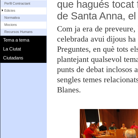
que hagués tocat fe
Perfil Contractant
Edictes
de Santa Anna, el 
Normativa
Mocions
Com ja era de preveure, l
Recursos Humans
celebrada avui dijous ha 
Tema a tema
Preguntes, en què tots el
La Ciutat
plantejant qualsevol tem
Ciutadans
punts de debat inclosos a
sengles temes relacionat
Blanes.