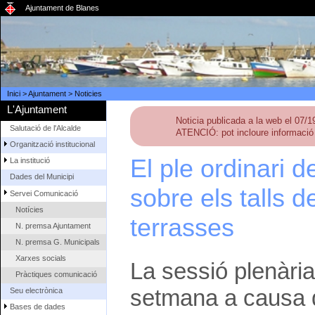
Ajuntament de Blanes
Inici
>
Ajuntament
>
Noticies
L'Ajuntament
Noticia publicada a la web el 07/
Salutació de l'Alcalde
ATENCIÓ: pot incloure informació 
Organització institucional
El ple ordinari 
La institució
Dades del Municipi
sobre els talls d
Servei Comunicació
Notícies
terrasses
N. premsa Ajuntament
N. premsa G. Municipals
Xarxes socials
La sessió plenàri
Pràctiques comunicació
setmana a causa de
Seu electrònica
Bases de dades