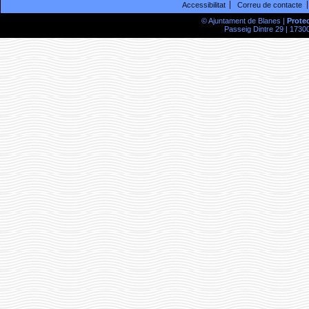
Accessibilitat
Correu de contacte
© Ajuntament de Blanes |
Prote
Passeig Dintre 29 | 17300