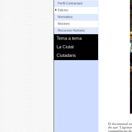
Perfil Contractant
Edictes
Normativa
Mocions
Recursos Humans
Tema a tema
La Ciutat
Ciutadans
El documental est
dir que ‘Lágrimas 
conseqüències de l