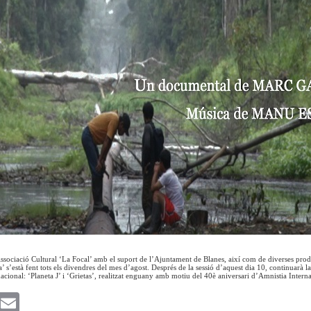
sociació Cultural ‘La Focal’ amb el suport de l’Ajuntament de Blanes, així com de diverses produ
a’ s’està fent tots els divendres del mes d’agost. Després de la sessió d’aquest dia 10, continuar
acional: ‘Planeta J’ i ‘Grietas’, realitzat enguany amb motiu del 40è aniversari d’Amnistia Interna
k
witter
Email