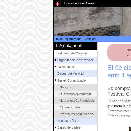
Ajuntament de Blanes
Inici
>
Ajuntament
>
Noticies
L'Ajuntament
No
Salutació de l'Alcalde
AT
Organització institucional
El 9è ci
La institució
amb ‘Lág
Dades del Municipi
Servei Comunicació
Notícies
Es comptar
Festival C
N. premsa Ajuntament
N. premsa G. Municipals
La segona sess
que narra la h
Xarxes socials
l’empresa esta
Pràctiques comunicació
l’oleoducte va 
Seu electrònica
Bases de dades