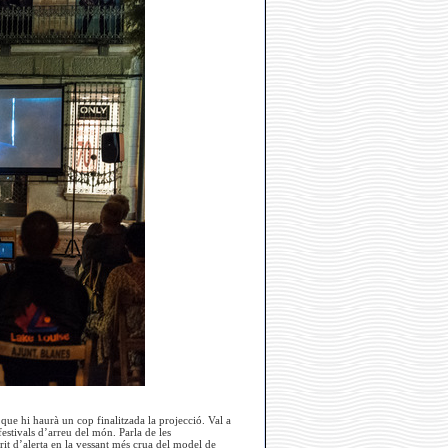
que hi haurà un cop finalitzada la projecció. Val a
estivals d’arreu del món. Parla de les
crit d’alerta en la vessant més crua del model de