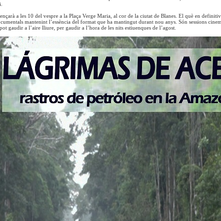
.
çarà a les 10 del vespre a la Plaça Verge Maria, al cor de la ciutat de Blanes. El què en definitiva
cumentals mantenint l’essència del format que ha mantingut durant nou anys. Són sessions cinema
pot gaudir a l’aire lliure, per gaudir a l’hora de les nits estiuenques de l’agost.