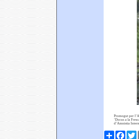
Promogut per l’As
‘Docus a la Fresc
d’Amnistia Intern
Comparteix
Faceboo
T