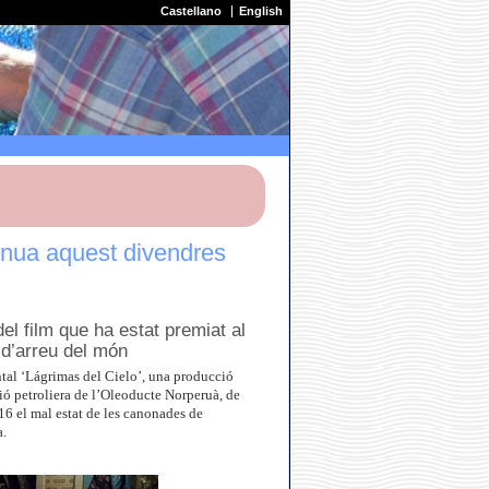
Castellano
English
tinua aquest divendres
el film que ha estat premiat al
 d’arreu del món
ntal ‘Lágrimas del Cielo’, una producció
ió petroliera de l’Oleoducte Norperuà, de
16 el mal estat de les canonades de
a.