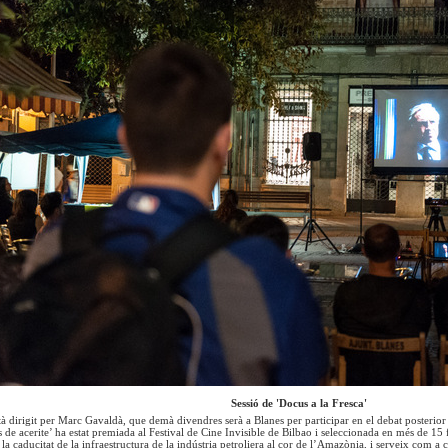
Sessió de 'Docus a la Fresca'
à dirigit per Marc Gavaldà, que demà divendres serà a Blanes per participar en el debat posterior 
de acerite’ ha estat premiada al Festival de Cine Invisible de Bilbao i seleccionada en més de 15 f
a caducitat de la infraestructura de la indústria petroliera al cor de l’Amazònia, i serveix com a 