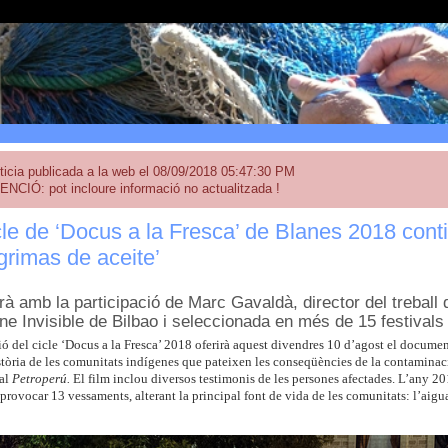
ticia publicada a la web el 08/09/2018 05:47:30 PM
ENCIÓ: pot incloure informació no actualitzada !
cle de ‘Docus a la Fresca’ de Blanes 2018 con
rimas de aceite’
à amb la participació de Marc Gavaldà, director del treball d
ine Invisible de Bilbao i seleccionada en més de 15 festivals
ió del cicle ‘Docus a la Fresca’ 2018 oferirà aquest divendres 10 d’agost el docume
istòria de les comunitats indígenes que pateixen les conseqüències de la contaminac
tal
Petroperú.
El film inclou diversos testimonis de les persones afectades. L’any 20
provocar 13 vessaments, alterant la principal font de vida de les comunitats: l’aigu