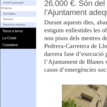
26.000 €. Són del 
Perfil Contractant
Edictes
l’Ajuntament adeq
Normativa
Mocions
Durant aquests dies, aba
Recursos Humans
estiguin enllestides les o
Tema a tema
nou pisos dels mestres de
La Ciutat
Pedrera-Carretera de Llor
Ciutadans
darrera fase d’execució p
l’Ajuntament de Blanes vo
casos d’emergències soci