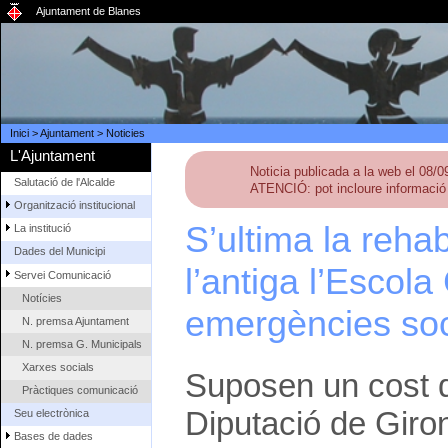
Ajuntament de Blanes
Inici
>
Ajuntament
>
Noticies
L'Ajuntament
Noticia publicada a la web el 08/
Salutació de l'Alcalde
ATENCIÓ: pot incloure informació 
Organització institucional
S’ultima la rehab
La institució
Dades del Municipi
l’antiga l’Escola
Servei Comunicació
Notícies
emergències soc
N. premsa Ajuntament
N. premsa G. Municipals
Xarxes socials
Suposen un cost d
Pràctiques comunicació
Diputació de Giro
Seu electrònica
Bases de dades