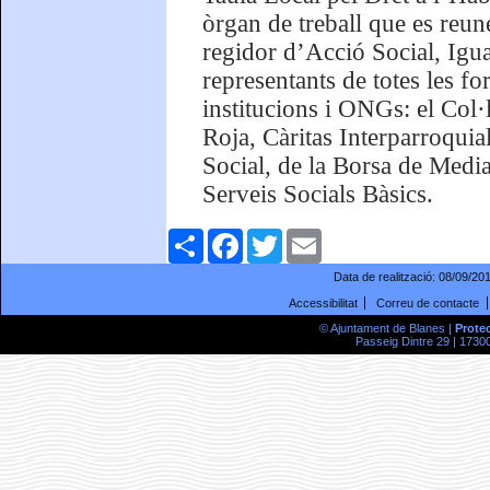
òrgan de treball que es reune
regidor d’Acció Social, Igu
representants de totes les fo
institucions i ONGs: el Col
Roja, Càritas Interparroquia
Social, de la Borsa de Mediac
Serveis Socials Bàsics.
Comparteix
Facebook
Twitter
Email
Data de realització:
08/09/20
Accessibilitat
Correu de contacte
© Ajuntament de Blanes |
Prote
Passeig Dintre 29 | 17300