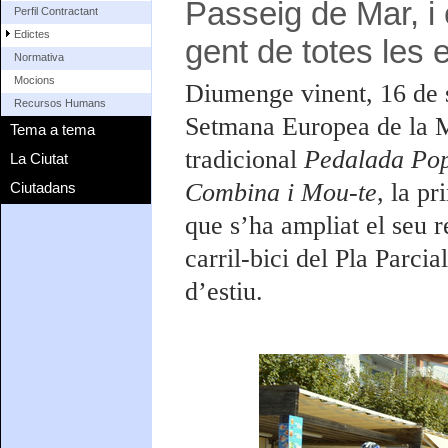
Passeig de Mar, i 
Perfil Contractant
Edictes
gent de totes les 
Normativa
Mocions
Diumenge vinent, 16 de s
Recursos Humans
Setmana Europea de la M
Tema a tema
tradicional
Pedalada Pop
La Ciutat
Combina i Mou-te
, la pr
Ciutadans
que s’ha ampliat el seu 
carril-bici del Pla Parcia
d’estiu.