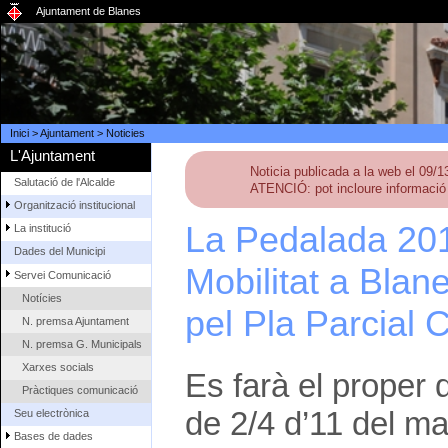
Ajuntament de Blanes
Inici
>
Ajuntament
>
Noticies
L'Ajuntament
Noticia publicada a la web el 09/
Salutació de l'Alcalde
ATENCIÓ: pot incloure informació 
Organització institucional
La Pedalada 201
La institució
Dades del Municipi
Mobilitat a Blan
Servei Comunicació
Notícies
pel Pla Parcial 
N. premsa Ajuntament
N. premsa G. Municipals
Xarxes socials
Es farà el proper
Pràctiques comunicació
de 2/4 d’11 del ma
Seu electrònica
Bases de dades