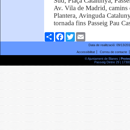
Sud, Plaça Catalunya, Passe
Av. Vila de Madrid, camins 
Plantera, Avinguda Catalunya
tornada fins Passeig Pau Ca
Comparteix
Facebook
Twitter
Email
Data de realització:
09/13/20
Accessibilitat
Correu de contacte
© Ajuntament de Blanes |
Prote
Passeig Dintre 29 | 17300