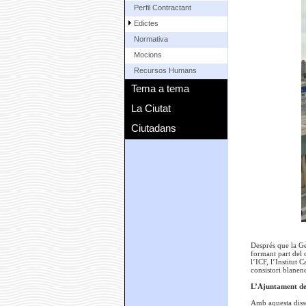
Perfil Contractant
Edictes
Normativa
Mocions
Recursos Humans
Tema a tema
La Ciutat
Ciutadans
Després que la Ge
formant part del 
l’ICF, l’Institut 
consistori blane
L’Ajuntament de 
Amb aquesta disso