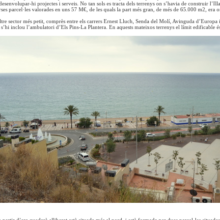
desenvolupar-hi projectes i serveis. No tan sols es tracta dels terrenys on s’havia de construir l’
ses parcel·les valorades en uns 57 M€, de les quals la part més gran, de més de 65.000 m2, era 
tre sector més petit, comprès entre els carrers Ernest Lluch, Senda del Molí, Avinguda d’Europa 
n s’hi inclou l’ambulatori d’Els Pins-La Plantera. En aquests mateixos terrenys el límit edificable
 partir d’ara quedarà alliberat està situada més al nord, i està formada per dues parcel·les situade