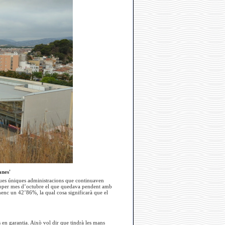
anes'
s dues úniques administracions que continuaven
 proper mes d’octubre el que quedava pendent amb
anenc un 42’86%, la qual cosa significarà que el
 en garantia. Això vol dir que tindrà les mans