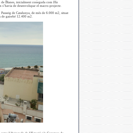
Illa de Blanes, inicialment coneguda com
Illa
on s’havia de desenvolupar el macro-projecte.
i Passeig de Catalunya, de més de 6.000 m2, situat
 és de gairebé 12.400 m2.
s entre l’Avinguda de l’Estació i la Carretera de