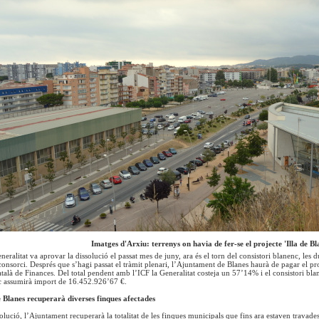
Imatges d'Arxiu: terrenys on havia de fer-se el projecte 'Illa de Bl
neralitat va aprovar la dissolució el passat mes de juny, ara és el torn del consistori blanenc, le
consorci. Després que s’hagi passat el tràmit plenari, l’Ajuntament de Blanes haurà de pagar el
Català de Finances. Del total pendent amb l’ICF la Generalitat costeja un 57’14% i el consistori bl
nc assumirà import de 16.452.926’67 €.
Blanes recuperarà diverses finques afectades
lució, l’Ajuntament recuperarà la totalitat de les finques municipals que fins ara estaven travades