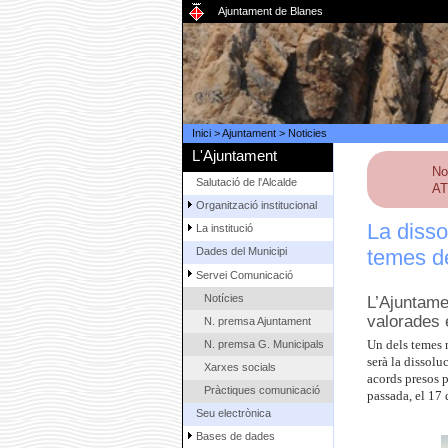
Ajuntament de Blanes
Inici
>
Ajuntament
>
Noticies
L'Ajuntament
No
Salutació de l'Alcalde
AT
Organització institucional
La disso
La institució
temes de
Dades del Municipi
Servei Comunicació
Notícies
L’Ajuntame
valorades 
N. premsa Ajuntament
N. premsa G. Municipals
Un dels temes m
serà la dissolu
Xarxes socials
acords presos p
Pràctiques comunicació
passada, el 17 
Seu electrònica
Bases de dades