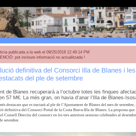
ticia publicada a la web el 09/25/2018 12:49:14 PM
ENCIÓ: pot incloure informació no actualitzada !
lució definitiva del Consorci Illa de Blanes i 
stacats del ple de setembre
nt de Blanes recuperarà a l’octubre totes les finques afecta
en 57 M€. La més gran, on havia d’anar l’Illa de Blanes-Iso
és destacats que es tractarà al ple de l’Ajuntament de Blanes del mes de setembre,
ció definitiva del Consorci Portal de la Costa Brava-Illa de Blanes. La proposta que s’
el Consell Directiu del consorci en les tres anteriors sessions celebrades al desembr
de setembre.