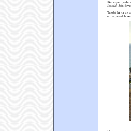
lliures per poder 
Isosaki.
Són diver
També hi ha un al
en la parcel·la o
L’altra zona que a