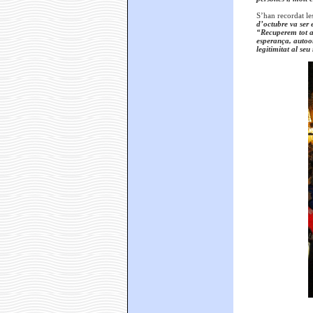
S’han recordat le
d’octubre va ser 
“Recuperem tot al
esperança, autoor
legitimitat al seu 