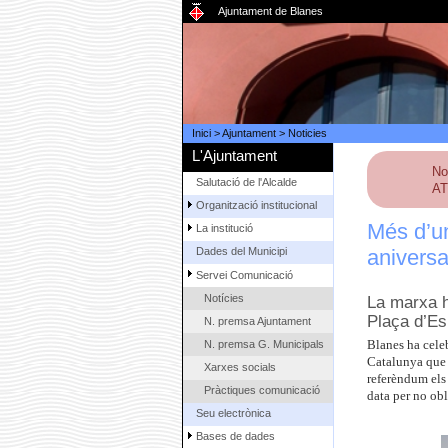
Ajuntament de Blanes
Inici
>
Ajuntament
>
Noticies
L'Ajuntament
No
Salutació de l'Alcalde
AT
Organització institucional
Més d’un
La institució
aniversa
Dades del Municipi
Servei Comunicació
Notícies
La marxa ha
Plaça d’Es
N. premsa Ajuntament
N. premsa G. Municipals
Blanes ha celeb
Catalunya que l
Xarxes socials
referèndum els
Pràctiques comunicació
data per no obl
Seu electrònica
Bases de dades