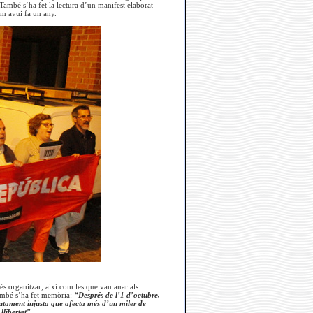
 També s’ha fet la lectura d’un manifest elaborat
um avui fa un any.
és organitzar, així com les que van anar als
 també s’ha fet memòria:
“Després de l’1 d’octubre,
lutament injusta que afecta més d’un miler de
llibertat”.