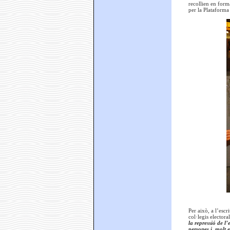
recollien en forma
per la Plataforma
Per això, a l’escr
col·legis electora
la repressió de l
persones i, molt e