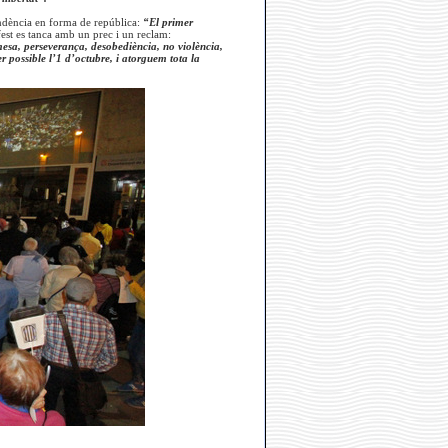
pendència en forma de república:
“El primer
fest es tanca amb un prec i un reclam:
rmesa, perseverança, desobediència, no violència,
r possible l’1 d’octubre, i atorguem tota la