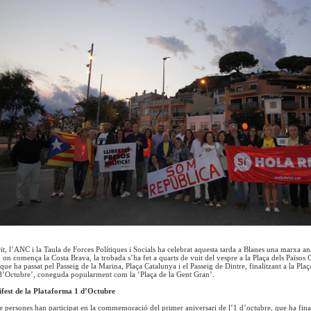
t, l’ANC i la Taula de Forces Polítiques i Socials ha celebrat aquesta tarda a Blanes una marxa an
 on comença la Costa Brava, la trobada s’ha fet a quarts de vuit del vespre a la Plaça dels Països Ca
 que ha passat pel Passeig de la Marina, Plaça Catalunya i el Passeig de Dintre, finalitzant a la P
d’Octubre’, coneguda popularment com la ‘Plaça de la Gent Gran’.
fest de la Plataforma 1 d’Octubre
 persones han participat en la commemoració del primer aniversari de l’1 d’octubre, que ha final