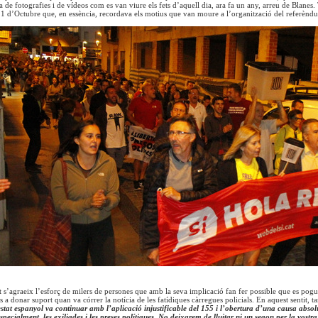
 de fotografies i de vídeos com es van viure els fets d’aquell dia, ara fa un any, arreu de Blanes.
 1 d’Octubre que, en essència, recordava els motius que van moure a l’organització del referènd
it s’agraeix l’esforç de milers de persones que amb la seva implicació fan fer possible que es pogu
ls a donar suport quan va córrer la notícia de les fatídiques càrregues policials. En aquest sentit,
’estat espanyol va continuar amb l’aplicació injustificable del 155 i l’obertura d’una causa abso
specialment, les exiliades i les preses polítiques. No deixarem de lluitar ni un segon per la vostra 