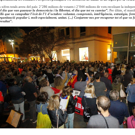
s xifres totals arreu del país: 2’286 milions de votants i 2’044 milions de vots recolzant la inde
el dia que van guanyar la democràcia i la llibertat, el dia que tot va canviar”.
Per últim, el mani
lò que va catapultar l’èxit de l’1 d’octubre: voluntat, compromís, intel·ligència, estratègia, fe
ganització popular i, molt especialment, unitat. (...) Conjurem-nos per recuperar tot el que va fe
resultat”.