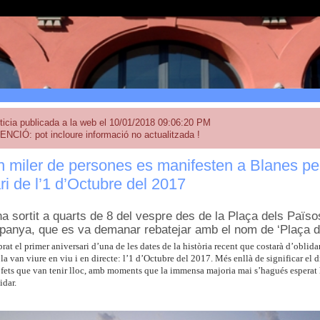
ticia publicada a la web el 10/01/2018 09:06:20 PM
ENCIÓ: pot incloure informació no actualitzada !
 miler de persones es manifesten a Blanes per
ri de l’1 d’Octubre del 2017
 sortit a quarts de 8 del vespre des de la Plaça dels Països 
panya, que es va demanar rebatejar amb el nom de ‘Plaça de
rat el primer aniversari d’una de les dates de la història recent que costarà d’oblida
a van viure en viu i en directe: l’1 d’Octubre del 2017. Més enllà de significar el di
 fets que van tenir lloc, amb moments que la immensa majoria mai s’hagués esperat 
idar.