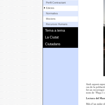
Perfil Contractant
Edictes
Normativa
Mocions
Recursos Humans
Tema a tema
La Ciutat
Ciutadans
Amb aquest esperi
cas de la població
fet un recorregut
nom de ‘Plaça 1 
Lectura del Mani
Més d’un miler de