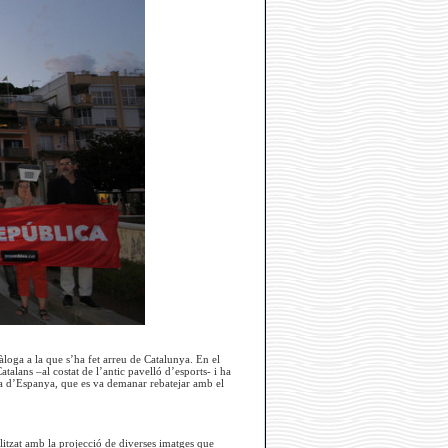
àloga a la que s’ha fet arreu de Catalunya. En el
talans –al costat de l’antic pavelló d’esports- i ha
laça d’Espanya, que es va demanar rebatejar amb el
itzat amb la projecció de diverses imatges que