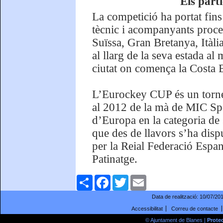
Els part
La competició ha portat fins
tècnic i acompanyants proce
Suïssa, Gran Bretanya, Itàlia 
al llarg de la seva estada al
ciutat on comença la Costa 
L’Eurockey CUP és un tornei
al 2012 de la mà de MIC Spor
d’Europa en la categoria de 
que des de llavors s’ha disp
per la Reial Federació Espan
Patinatge.
Comparteix
Facebook
Twitter
Email
Data de realització:
10/07/20
Accessibilitat
Correu de contacte
© Ajuntament de Blanes |
Prote