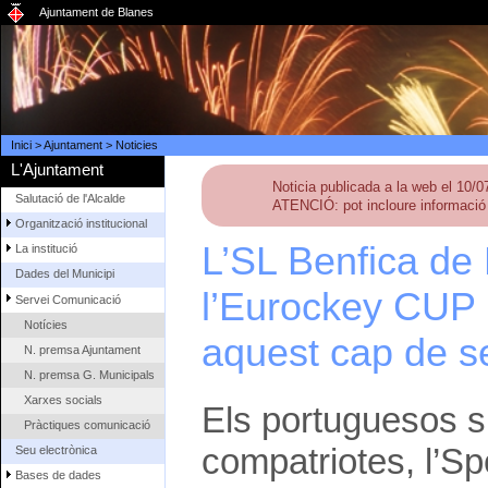
Ajuntament de Blanes
Inici
>
Ajuntament
>
Noticies
L'Ajuntament
Noticia publicada a la web el 10/
Salutació de l'Alcalde
ATENCIÓ: pot incloure informació 
Organització institucional
L’SL Benfica de
La institució
Dades del Municipi
l’Eurockey CUP 
Servei Comunicació
Notícies
aquest cap de 
N. premsa Ajuntament
N. premsa G. Municipals
Xarxes socials
Els portuguesos s
Pràctiques comunicació
compatriotes, l’Sp
Seu electrònica
Bases de dades