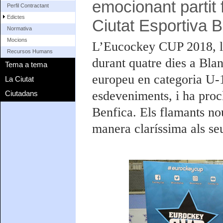
emocionant partit f
Perfil Contractant
Edictes
Ciutat Esportiva 
Normativa
Mocions
L’Eucockey CUP 2018, la
Recursos Humans
durant quatre dies a Blan
Tema a tema
europeu en categoria U-1
La Ciutat
esdeveniments, i ha proc
Ciutadans
Benfica. Els flamants n
manera claríssima als seu