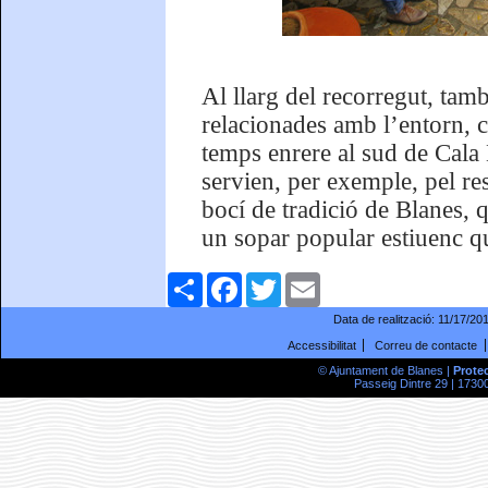
Al llarg del recorregut, tam
relacionades amb l’entorn, c
temps enrere al sud de Cala
servien, per exemple, pel re
bocí de tradició de Blanes, 
un sopar popular estiuenc qu
Comparteix
Facebook
Twitter
Email
Data de realització:
11/17/20
Accessibilitat
Correu de contacte
© Ajuntament de Blanes |
Prote
Passeig Dintre 29 | 17300