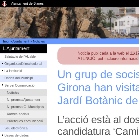
Ajuntament de Blanes
Inici
>
Ajuntament
>
Noticies
L'Ajuntament
Noticia publicada a la web el 11/
Salutació de l'Alcalde
ATENCIÓ: pot incloure informació 
Organització institucional
Un grup de soc
La institució
Dades del Municipi
Girona han visit
Servei Comunicació
Notícies
Jardí Botànic d
N. premsa Ajuntament
N. premsa G. Municipals
Xarxes socials
L’acció està al dos
Pràctiques comunicació
candidatura ‘Cami
Seu electrònica
Bases de dades