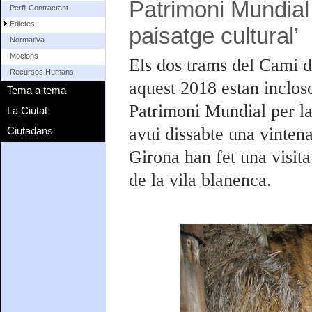
Patrimoni Mundial
Perfil Contractant
Edictes
paisatge cultural’
Normativa
Mocions
Els dos trams del Camí 
Recursos Humans
aquest 2018 estan inclos
Tema a tema
Patrimoni Mundial per l
La Ciutat
avui dissabte una vinte
Ciutadans
Girona han fet una visita 
de la vila blanenca.