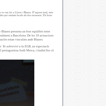
 es van fer a Lloret i Blanes. D’aquest total, més
 per entitats locals als dos escenaris. Els bons
e Blanes presenta un bon equilibri entre
eralment a Barcelona. De les 10 actuacions
ctacles estan vinculats amb Blanes.
at:
Yo sobreviví a la EGB
, un espectacle
 protagonitza Jordi Merca, i tindrà lloc el