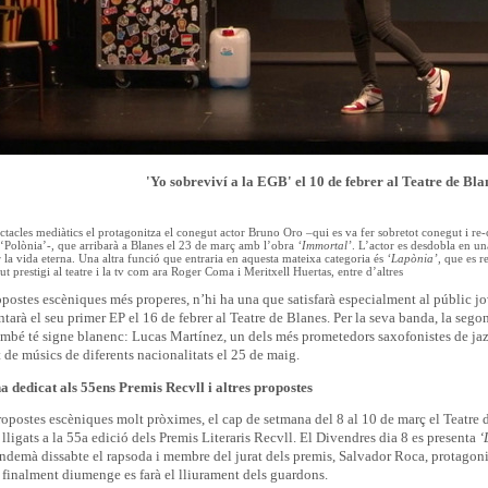
'Yo sobreviví a la EGB' el 10 de febrer al Teatre de Bla
ectacles mediàtics el protagonitza el conegut actor Bruno Oro –qui es va fer sobretot conegut i re-
‘Polònia’-, que arribarà a Blanes el 23 de març amb l’obra
‘Immortal’
. L’actor es desdobla en un
 la vida eterna. Una altra funció que entraria en aquesta mateixa categoria és
‘Lapònia’
, que es 
t prestigi al teatre i la tv com ara Roger Coma i Meritxell Huertas, entre d’altres
opostes escèniques més properes, n’hi ha una que satisfarà especialment al públic j
tarà el seu primer EP el 16 de febrer al Teatre de Blanes. Per la seva banda, la seg
mbé té signe blanenc: Lucas Martínez, un dels més prometedors saxofonistes de jaz
de músics de diferents nacionalitats el 25 de maig.
 dedicat als 55ens Premis Recvll i altres propostes
postes escèniques molt pròximes, el cap de setmana del 8 al 10 de març el Teatre de
ligats a la 55a edició dels Premis Literaris Recvll. El Divendres dia 8 es presenta
‘
endemà dissabte el rapsoda i membre del jurat dels premis, Salvador Roca, protagoni
i finalment diumenge es farà el lliurament dels guardons.