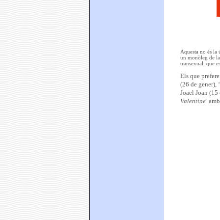
Aquesta no és la 
un monòleg de la 
transexual, que es
Els que prefere
(26 de gener), ‘
Joael Joan (15 
Valentine
’ amb