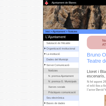
Ajuntament de Blanes
Inici
>
Ajuntament
>
Noticies
L'Ajuntament
No
Salutació de l'Alcalde
AT
Organització institucional
Bruno Or
La institució
Teatre 
Dades del Municipi
Servei Comunicació
Notícies
Lloret i B
escenaris,
N. premsa Ajuntament
N. premsa G. Municipals
Si bé aquest 20
el teló fins a 
Xarxes socials
l’actor David V
Pràctiques comunicació
Seu electrònica
Bases de dades