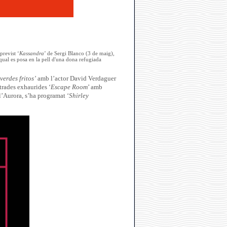
revist ‘
Kassandra
’ de Sergi Blanco (3 de maig),
 qual es posa en la pell d'una dona refugiada
erdes fritos’
amb l’actor David Verdaguer
trades exhaurides ‘
Escape Room
’ amb
l’Aurora, s’ha programat ‘
Shirley