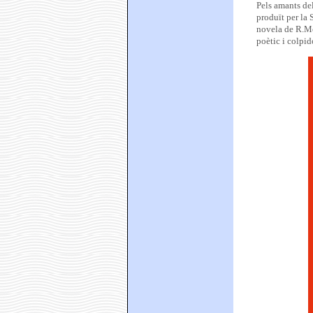
Pels amants del
produït per la 
novela de R.Me
poètic i colpi