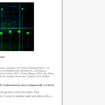
lanes
ossa-
presenta ‘
La Gitana Shakesperiana’,
un
es escèniques més alternatives, cal destacar
 de la Crítica 2017 i Premi Butaca 2018. Per últim,
orta càrrega visual que s’inspira en la cèlebre
club conformen la nova temporada a Lloret
ls gustos i totes les edats. Una
 i veure la realitat amb uns altres ulls, a