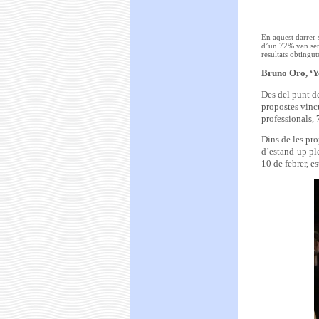
En aquest darrer 
d’un 72% van ser 
resultats obtingut
Bruno Oro, ‘Yo
Des del punt de
propostes vinc
professionals, 
Dins de les pr
d’estand-up ple
10 de febrer, e