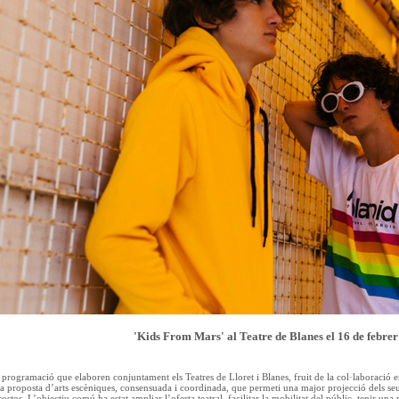
'Kids From Mars' al Teatre de Blanes el 16 de febrer
programació que elaboren conjuntament els Teatres de Lloret i Blanes, fruit de la col·laboració ent
ca proposta d’arts escèniques, consensuada i coordinada, que permeti una major projecció dels seus
ostos. L’objectiu comú ha estat ampliar l’oferta teatral, facilitar la mobilitat del públic, tenir una 