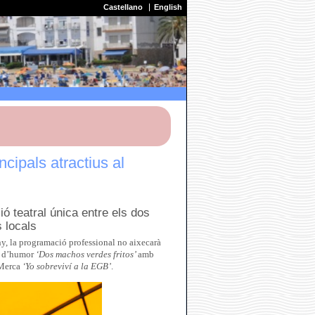
Castellano
English
cipals atractius al
ó teatral única entre els dos
 locals
any, la programació professional no aixecarà
ió d’humor
‘Dos machos verdes fritos’
amb
 Merca
‘Yo sobreviví a la EGB’
.