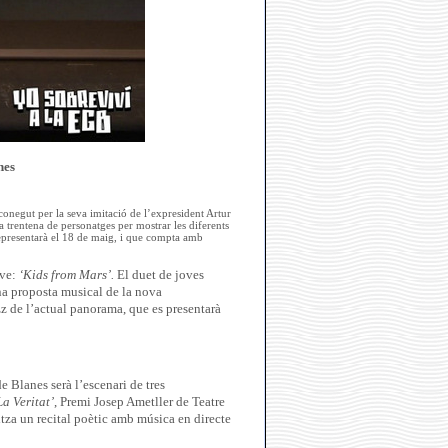
nes
conegut per la seva imitació de l’expresident Artur
a trentena de personatges per mostrar les diferents
representarà el 18 de maig, i que compta amb
ove:
‘Kids from Mars’.
El duet de joves
ona proposta musical de la nova
z de l’actual panorama, que es presentarà
 Blanes serà l’escenari de tres
La Veritat’
, Premi Josep Ametller de Teatre
tza un recital poètic amb música en directe