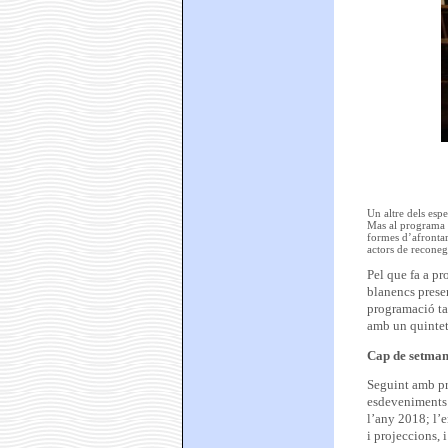
Un altre dels esp
Mas al programa 
formes d’afrontar
actors de reconegu
Pel que fa a pr
blanencs presen
programació ta
amb un quintet 
Cap de setmana
Seguint amb pro
esdeveniments l
l’any 2018; l’
i projeccions, 