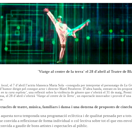
'Viatge al centre de la terra' el 28 d'abril al Teatre de B
l
local
, el 7 d’abril l’actriu blanenca Maria Sola –coneguda per interpretar el personatge de
La Gr
’humor dirigit pel conegut actor i director Martí Peraferrer. D’altra banda, entrant en les propost
 en tu cara explota’
, una reflexió sobre la violència de gènere que s’oferirà el 31 de maig, Premi
nsa, el 28 d’abril s’oferirà ‘
Viatge al centre de la Terra’,
un espectacle innovador i proveït d’una f
ne.
ctacles de teatre, música, familiars i dansa i una dotzena de propostes de cine
 aquesta nova temporada una programació eclèctica i de qualitat pensada per a tots e
 convida a reflexionar de forma individual o col·lectiva sobre tot el que ens envolta
onvida a gaudir de bons artistes i espectacles al públic.