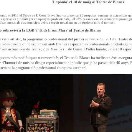
'Lapònia' el 18 de maig al Teatre de Blanes
sentit, el 2018 el Teatre de la Costa Brava Sud va presentar 95 proposes, sumant les actuacions que
espectacles produïts per companyies professionals, i el 28% restants van ser actuacions promogudes
s han menat als dos municipis veïns a seguir treballant en un projecte únic al territori.
 sobreviví a la EGB’ i ‘Kids From Mars’ al Teatre de Blanes
 vista artístic, la programació professional del primer semestre del 2019 al Teatre d
ulades directa o indirectament amb Blanes i espectacles professionals produïts gen
7 són actuacions de Teatre; 2 de Música i 1 de Dansa. D’altra banda, 5 dels 10 espe
opostes més mediàtiques o
comercials
, el Teatre de Blanes ha inclòs un èxit assegur
 d’humor i de música dirigit especialment al públic que ja ha passat dels 40 anys. El
strenant la programació professional en aquest escenari.