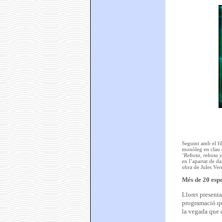
Seguint amb el fi
monòleg en clau d
‘Rebota, rebota y
en l’apartat de da
obra de Jules Ver
Més de 20 espe
Lloret presenta
programació que
la vegada que c