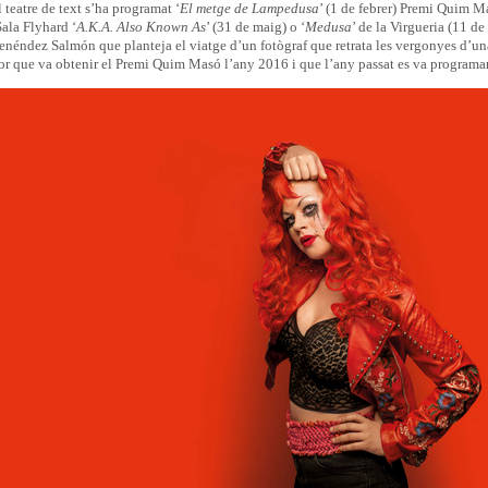
 teatre de text s’ha programat ‘
El metge de Lampedusa
’ (1 de febrer) Premi Quim M
Sala Flyhard ‘
A.K.A. Also Known As
’ (31 de maig) o ‘
Medusa
’ de la Virgueria (11 de
néndez Salmón que planteja el viatge d’un fotògraf que retrata les vergonyes d’u
dor que va obtenir el Premi Quim Masó l’any 2016 i que l’any passat es va programa