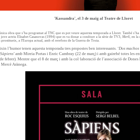
'Kassandra', el 3 de maig al Teatre de Lloret
única obra que s’ha programat al TNC que es pot veure aquersta temporada a Lloret. També s’ha p
jove actriu Elisabet Casanovas (1994) que es va donar a conèixer a la sèrie de TV3,
Merlí
, en la
 prostitueix, a l'Europa actual, amb el rerefons de la Guerra de Troia.
ixin l’humor tenen aquesta temporada tres propostes ben interessants. ‘
Dos machos v
Sàpiens
’ amb Mireia Portas i Enric Cambray (22 de març) i amb gairebé totes les en
de febrer). Mentre que el 8 de març i amb la col·laboració de l’associació de Dones 
 Mercè Arànega.