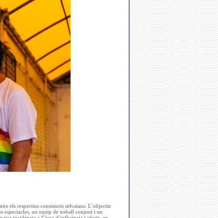
re els respectius consistoris selvatans. L’objectiu
 espectacles, un equip de treball conjunt i un
major incidència a l’àrea d’influència i oferir, en