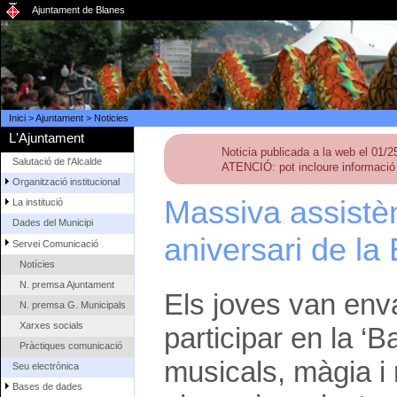
Ajuntament de Blanes
Inici
>
Ajuntament
>
Noticies
L'Ajuntament
Noticia publicada a la web el 01/
Salutació de l'Alcalde
ATENCIÓ: pot incloure informació 
Organització institucional
Massiva assistèn
La institució
Dades del Municipi
aniversari de la
Servei Comunicació
Notícies
N. premsa Ajuntament
Els joves van enva
N. premsa G. Municipals
Xarxes socials
participar en la ‘B
Pràctiques comunicació
musicals, màgia i
Seu electrònica
Bases de dades