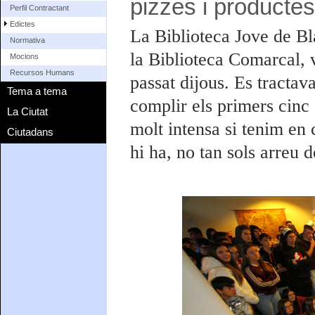
pizzes i productes
Perfil Contractant
Edictes
La Biblioteca Jove de Bla
Normativa
la Biblioteca Comarcal, v
Mocions
Recursos Humans
passat dijous. Es tracta
Tema a tema
complir els primers cinc 
La Ciutat
molt intensa si tenim en
Ciutadans
hi ha, no tan sols arreu 