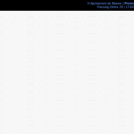
© Ajuntament de Blanes |
Prote
Passeig Dintre 29 | 17300