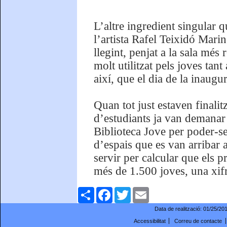
L’altre ingredient singular 
l’artista Rafel Teixidó Mari
llegint, penjat a la sala més 
molt utilitzat pels joves tan
així, que el dia de la inaug
Quan tot just estaven finalit
d’estudiants ja van demanar 
Biblioteca Jove per poder-s
d’espais que es van arribar a
servir per calcular que els 
més de 1.500 joves, una xif
Comparteix
Facebook
Twitter
Email
Data de realització:
01/25/20
Accessibilitat
Correu de contacte