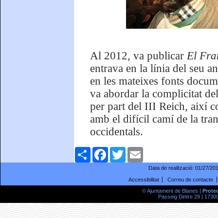
Al 2012, va publicar
El Fra
entrava en la línia del seu an
en les mateixes fonts docume
va abordar la complicitat de
per part del III Reich, així
amb el difícil camí de la tran
occidentals.
Comparteix
Facebook
Twitter
Email
Data de realització:
01/27/20
Accessibilitat
Correu de contacte
© Ajuntament de Blanes |
Prote
Passeig Dintre 29 | 17300