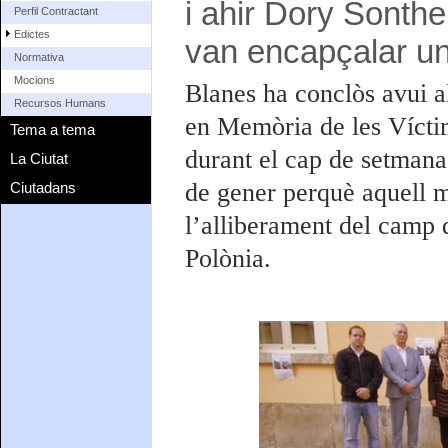
i ahir Dory Sonth
Perfil Contractant
Edictes
van encapçalar u
Normativa
Mocions
Blanes ha conclòs avui a
Recursos Humans
en Memòria de les Víctim
Tema a tema
durant el cap de setman
La Ciutat
de gener perquè aquell m
Ciutadans
l’alliberament del camp 
Polònia.