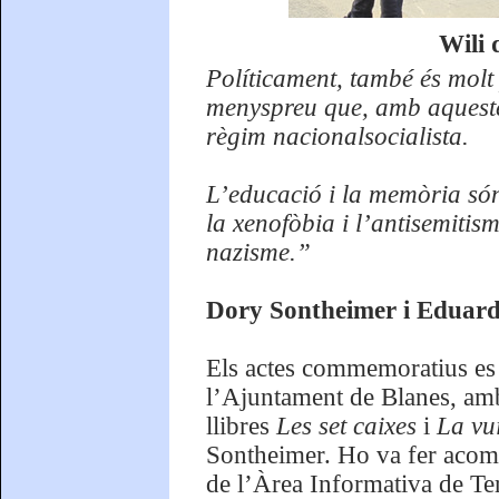
Wili 
Políticament, també és molt
menyspreu que, amb aquestes
règim nacionalsocialista.
L’educació i la memòria són 
la xenofòbia i l’antisemitism
nazisme.”
Dory Sontheimer i Eduardo
Els actes commemoratius es v
l’Ajuntament de Blanes, amb
llibres
Les set caixes
i
La vu
Sontheimer. Ho va fer aco
de l’Àrea Informativa de Te