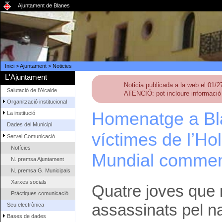
Ajuntament de Blanes
Inici
>
Ajuntament
>
Noticies
L'Ajuntament
Noticia publicada a la web el 01/
Salutació de l'Alcalde
ATENCIÓ: pot incloure informació 
Organització institucional
Homenatge a Bl
La institució
Dades del Municipi
víctimes de l’Ho
Servei Comunicació
Notícies
Mundial commem
N. premsa Ajuntament
N. premsa G. Municipals
Xarxes socials
Quatre joves que 
Pràctiques comunicació
assassinats pel na
Seu electrònica
Bases de dades