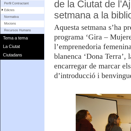
de la Ciutat de l’
Perfil Contractant
Edictes
setmana a la bibli
Normativa
Mocions
Aquesta setmana s’ha pre
Recursos Humans
programa ‘Gira – Mujeres
Tema a tema
l’emprenedoria femenina.
La Ciutat
blanenca ‘Dona Terra’, 
Ciutadans
encarregar de marcar els 
d’introducció i benvingu