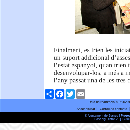
Finalment, es trien les inici
un suport addicional d’assess
l’estat espanyol, quan trien t
desenvolupar-los, a més a m
l’any passat una de les tres
Comparteix
Facebook
Twitter
Email
Data de realització:
01/31/20
Accessibilitat
Correu de contacte
© Ajuntament de Blanes |
Prote
Passeig Dintre 29 | 17300