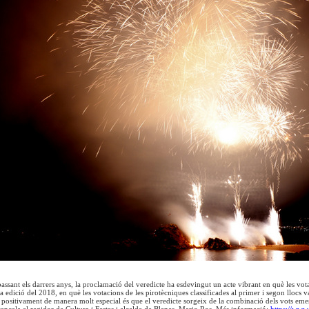
passant els darrers anys, la proclamació del veredicte ha esdevingut un acte vibrant en què les vo
ra edició del 2018, en què les votacions de les pirotècniques classificades al primer i segon llocs v
positivament de manera molt especial és que el veredicte sorgeix de la combinació dels vots emeso