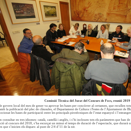
Comissió Tècnica del Jurat del Concurs de Focs, reunió 2019
de govern local del mes de gener va aprovar les bases per concórrer al certamen, que recullen tots 
t amb la publicació del plec de clàusules, el Departament de Cultura i Festes de l’Ajuntament de B
ionat les bases de participació entre les principals pirotècniques de l’estat espanyol i l’estrange
 consultar en tres idiomes: català, castellà i anglès, i s’hi inclouen tots els paràmetres que han 
lació al concurs del 2018, s’ha escurçat un minut el temps de duració de l’espectacle, que durarà
en que s’inicien els dispars: al punt de 2/4 d’11 de la nit.