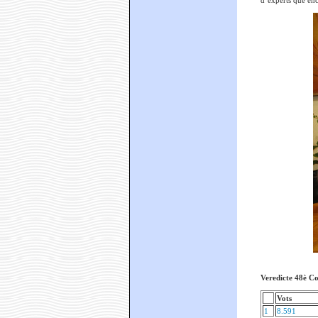
d’experts que enc
Veredicte 48è Co
Vots
1
8.591