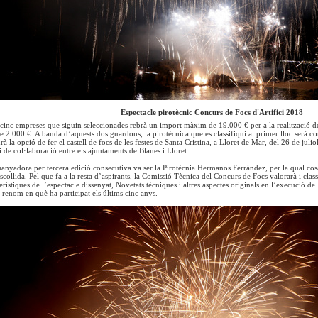
Espectacle pirotècnic Concurs de Focs d'Artifici 2018
cinc empreses que siguin seleccionades rebrà un import màxim de 19.000 € per a la realització de
 2.000 €. A banda d’aquests dos guardons, la pirotècnica que es classifiqui al primer lloc serà co
à la opció de fer el castell de focs de les festes de Santa Cristina, a Lloret de Mar, del 26 de ju
 de col·laboració entre els ajuntaments de Blanes i Lloret.
uanyadora per tercera edició consecutiva va ser la Pirotècnia Hermanos Ferrández, per la qual co
ollida. Pel que fa a la resta d’aspirants, la Comissió Tècnica del Concurs de Focs valorarà i classi
erístiques de l’espectacle dissenyat, Novetats tècniques i altres aspectes originals en l’execució de l
renom en què ha participat els últims cinc anys.