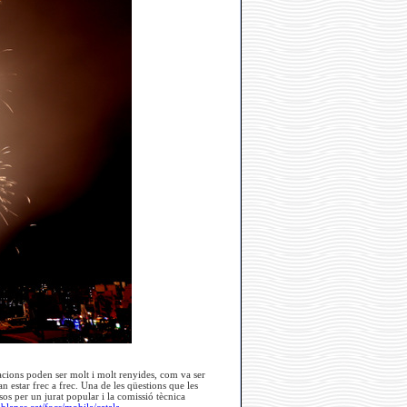
tacions poden ser molt i molt renyides, com va ser
an estar frec a frec. Una de les qüestions que les
s per un jurat popular i la comissió tècnica