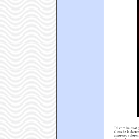
Tal com ha estat 
el cas de la darre
empreses valoren 