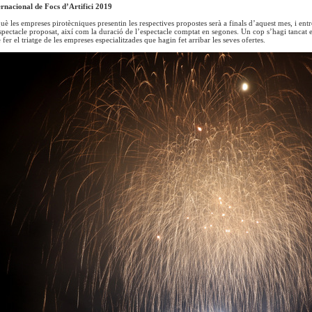
rnacional de Focs d’Artifici 2019
què les empreses pirotècniques presentin les respectives propostes serà a finals d’aquest mes, i e
espectacle proposat, així com la duració de l’espectacle comptat en segones. Un cop s’hagi tancat 
fer el triatge de les empreses especialitzades que hagin fet arribar les seves ofertes.