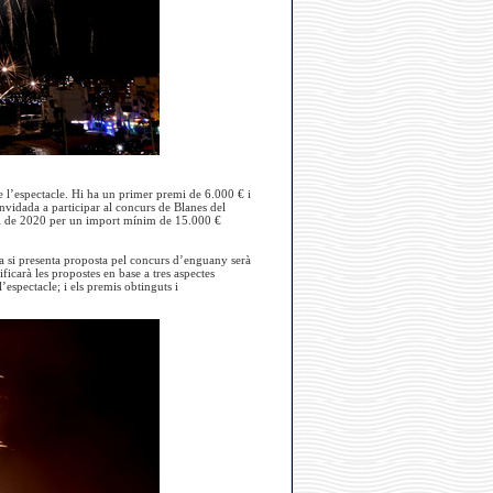
 l’espectacle. Hi ha un primer premi de 6.000 € i
nvidada a participar al concurs de Blanes del
liol de 2020 per un import mínim de 15.000 €
sa si presenta proposta pel concurs d’enguany serà
ficarà les propostes en base a tres aspectes
’espectacle; i els premis obtinguts i