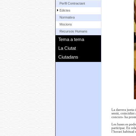
Perfil Contractant
Edictes
Normativa
Mocions
Recursos Humans
Tema a tema
La Ciutat
Ciutadans
La darrera junta 
sentit, coincidin
concurs- ha promoc
Les bases es poden
participar. En re
l’horari habitual 