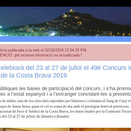
ticia publicada a la web el 02/18/2019 12:04:25 PM
ENCIÓ: pot incloure informació no actualitzada !
elebrarà del 23 al 27 de juliol el 49è Concurs 
ci de la Costa Brava 2019
úbliques les bases de participació del concurs, i s’ha promoc
es a l’estat espanyol i a l’estranger convidant-les a present
de dubte, una de les cites més esperades per blanencs i visitants al llarg de l’any é
jor de Santa Anna, quan el cel es torna de dia amb el prestigiat festival pirotècnic
cional de Focs d’Artifici de la Costa Brava, les dates triades per la Comissió Tècni
 del 23 al 27 de juliol, de dimarts a dissabte.