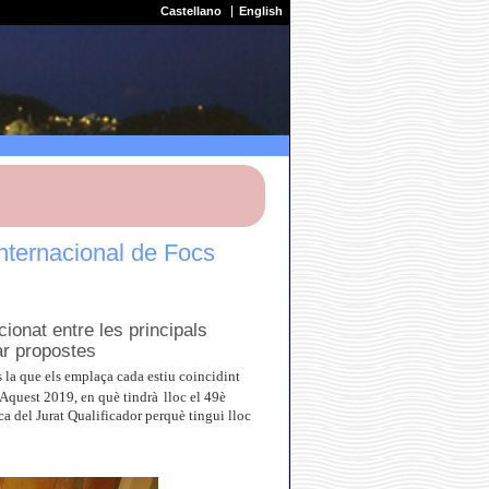
Castellano
English
Internacional de Focs
ionat entre les principals
ar propostes
s la que els emplaça cada estiu coincidint
. Aquest 2019, en què tindrà
lloc el 49è
ca del Jurat Qualificador perquè tingui lloc