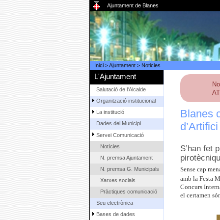
Ajuntament de Blanes
Inici
>
Ajuntament
>
Noticies
L'Ajuntament
No
Salutació de l'Alcalde
AT
Organització institucional
Blanes c
La institució
d’Artifi
Dades del Municipi
Servei Comunicació
Notícies
S’han fet p
pirotècniqu
N. premsa Ajuntament
N. premsa G. Municipals
Sense cap mena 
amb la Festa Ma
Xarxes socials
Concurs Interna
Pràctiques comunicació
el certamen són
Seu electrònica
Bases de dades