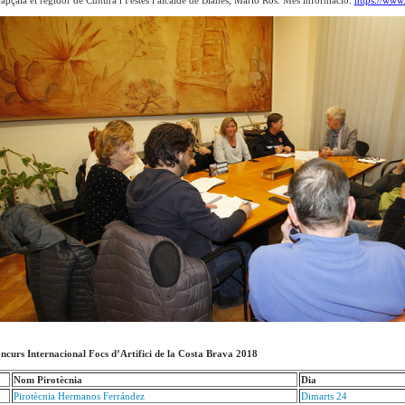
apçala el regidor de Cultura i Festes i alcalde de Blanes, Mario Ros. Més informació:
https://www.
ncurs Internacional Focs d’Artifici de la Costa Brava 2018
Nom Pirotècnia
Dia
Pirotècnia Hermanos Ferrández
Dimarts 24