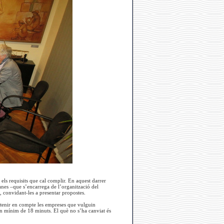
els requisits que cal complir. En aquest darrer
lanes –que s’encarrega de l’organització del
r, convidant-les a presentar propostes.
de tenir en compte les empreses que vulguin
 un mínim de 18 minuts. El què no s’ha canviat és