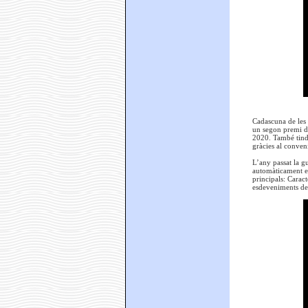
Cadascuna de les 
un segon premi de
2020. També tindr
gràcies al conveni
L’any passat la g
automàticament esc
principals: Caract
esdeveniments de 