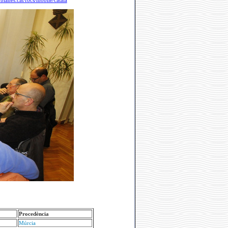
blanes.cat/focs/mobile/catala
Procedència
Múrcia