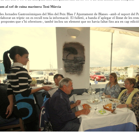
m al xef de cuina marinera Toni Múrcia
les Jornades Gastronòmiques del Mes del Peix Blau l’Ajuntament de Blanes –amb el suport del P
laborat un tríptic on es recull tota la informació. El fulletó, a banda d’aplegar el llistat de les re
s propostes que s’hi ofereixen-, també inclou un element que no havia faltat fins ara en cap edic