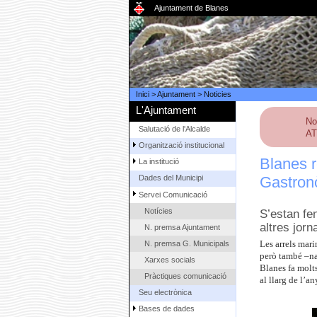
Ajuntament de Blanes
Inici
>
Ajuntament
>
Noticies
L'Ajuntament
No
Salutació de l'Alcalde
AT
Organització institucional
Blanes r
La institució
Gastron
Dades del Municipi
Servei Comunicació
Notícies
S’estan fe
altres jor
N. premsa Ajuntament
N. premsa G. Municipals
Les arrels mari
però també –nat
Xarxes socials
Blanes fa molt
Pràctiques comunicació
al llarg de l’a
Seu electrònica
Bases de dades