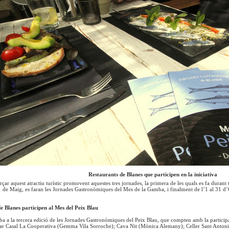
Restaurants de Blanes que participen en la iniciativa
rçar aquest atractiu turístic promovent aquestes tres jornades, la primera de les quals es fa durant
31 de Maig, es faran les Jornades Gastronòmiques del Mes de la Gamba, i finalment de l’1 al 31 
e Blanes participen al Mes del Peix Blau
ba a la tercera edició de les Jornades Gastronòmiques del Peix Blau, que compten amb la participa
Bar Casal La Cooperativa (Gemma Vila Sorroche); Cava Nit (Mònica Alemany); Celler Sant Antoni 