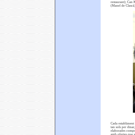
restaurant); Can
(Manel de Clascà)
Cada establiment 
tan sols per dina
elaborades composi
amb ofertes que v