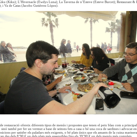
 Kiku (Kiku); L’Hivernacle (Ewdys Luna); La Taverna de n’Esteve (Esteve Burcet); Restaurant & 
; i Va de Catas (Jacobo Gutiérrez López).
de restauració ofereix diferents tipus de menús i propostes que tenen el peix blau com a principal
r, sinó també per fer un vermut a base de seitons fets a casa o bé una coca de sardines i advocat 
cions per satisfer els paladars més exigents, o bé plats únics que els amants de la cuina marinera 
an des dels 8’90 € un dels plats més assequibles fins els 39’90 € un dels menús més complets.