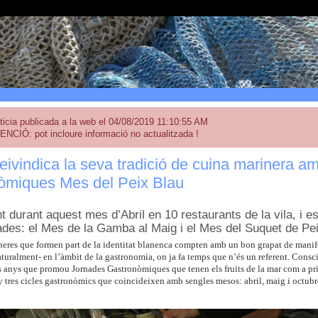
ticia publicada a la web el 04/08/2019 11:10:55 AM
ENCIÓ: pot incloure informació no actualitzada !
eivindica la seva tradició de cuina marinera a
òmiques Mes del Peix Blau
nt durant aquest mes d’Abril en 10 restaurants de la vila, 
nades: el Mes de la Gamba al Maig i el Mes del Suquet de Pei
neres que formen part de la identitat blanenca compten amb un bon grapat de manifes
uralment- en l’àmbit de la gastronomia, on ja fa temps que n’és un referent. Consci
s anys que promou Jornades Gastronòmiques que tenen els fruits de la mar com a pri
ny tres cicles gastronòmics que coincideixen amb sengles mesos: abril, maig i octubr