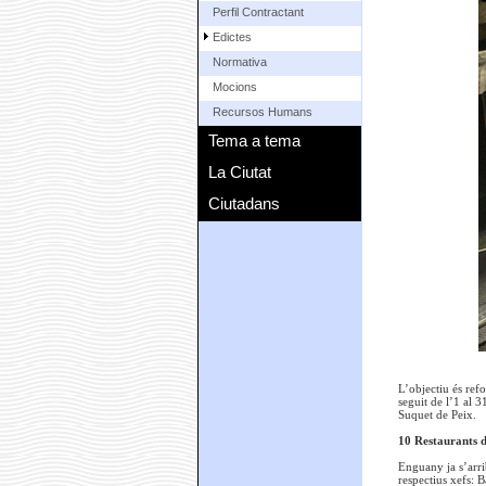
Perfil Contractant
Edictes
Normativa
Mocions
Recursos Humans
Tema a tema
La Ciutat
Ciutadans
L’objectiu és refo
seguit de l’1 al 
Suquet de Peix.
10 Restaurants d
Enguany ja s’arri
respectius xefs: 