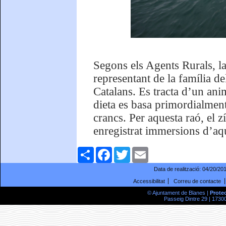
Segons els Agents Rurals, la
representant de la família de
Catalans. Es tracta d’un anim
dieta es basa primordialment
crancs. Per aquesta raó, el 
enregistrat immersions d’aq
Comparteix
Facebook
Twitter
Email
Data de realització:
04/20/20
Accessibilitat
Correu de contacte
© Ajuntament de Blanes |
Prote
Passeig Dintre 29 | 17300