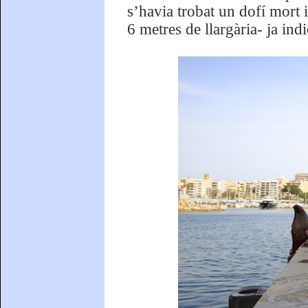
s’havia trobat un dofí mort
6 metres de llargària- ja ind