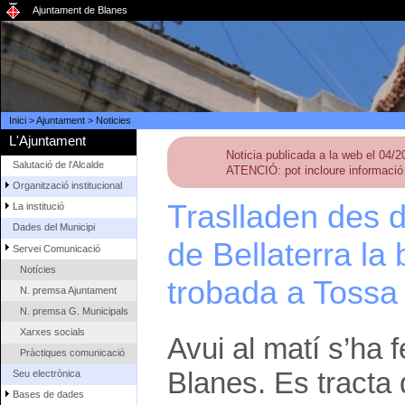
Ajuntament de Blanes
Inici
>
Ajuntament
>
Noticies
L'Ajuntament
Noticia publicada a la web el 04/
Salutació de l'Alcalde
ATENCIÓ: pot incloure informació 
Organització institucional
Traslladen des 
La institució
Dades del Municipi
de Bellaterra la
Servei Comunicació
Notícies
trobada a Tossa
N. premsa Ajuntament
N. premsa G. Municipals
Xarxes socials
Avui al matí s’ha f
Pràctiques comunicació
Blanes. Es tracta 
Seu electrònica
Bases de dades