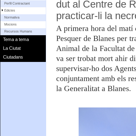
dut al Centre de 
Perfil Contractant
Edictes
practicar-li la nec
Normativa
Mocions
A primera hora del matí 
Recursos Humans
Pesquer de Blanes per tr
Tema a tema
Animal de la Facultat de
La Ciutat
va ser trobat mort ahir 
Ciutadans
supervisar-ho dos Agent
conjuntament amb els res
la Generalitat a Blanes.