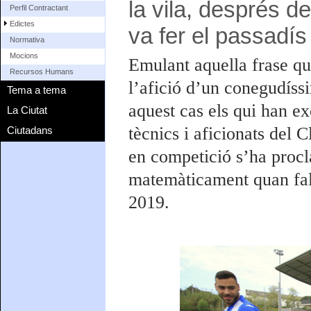
la vila, després de
Perfil Contractant
Edictes
va fer el passadís
Normativa
Mocions
Emulant aquella frase qu
Recursos Humans
l’afició d’un conegudíssi
Tema a tema
aquest cas els qui han ex
La Ciutat
tècnics i aficionats del 
Ciutadans
en competició s’ha proc
matemàticament quan falta
2019.