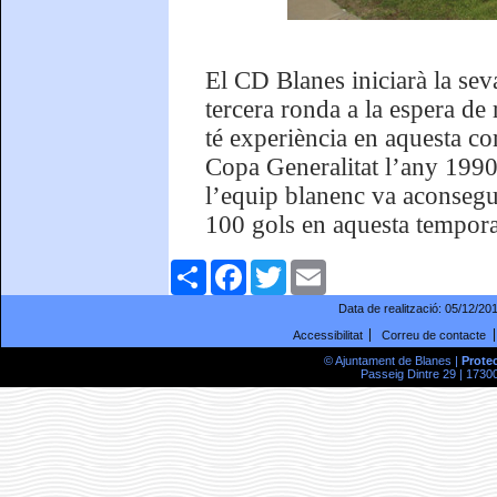
El CD Blanes iniciarà la seva
tercera ronda a la espera de 
té experiència en aquesta co
Copa Generalitat l’any 1990.
l’equip blanenc va aconsegui
100 gols en aquesta tempor
Comparteix
Facebook
Twitter
Email
Data de realització:
05/12/20
Accessibilitat
Correu de contacte
© Ajuntament de Blanes |
Prote
Passeig Dintre 29 | 17300