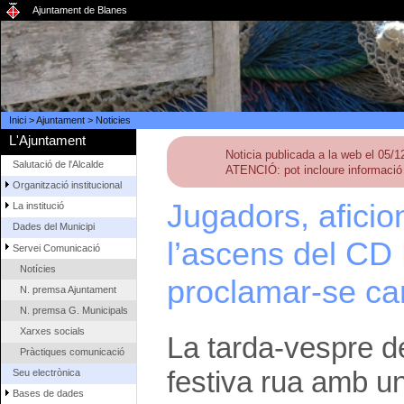
Ajuntament de Blanes
Inici
>
Ajuntament
>
Noticies
L'Ajuntament
Noticia publicada a la web el 05/
Salutació de l'Alcalde
ATENCIÓ: pot incloure informació 
Organització institucional
Jugadors, aficio
La institució
Dades del Municipi
l’ascens del CD
Servei Comunicació
Notícies
proclamar-se c
N. premsa Ajuntament
N. premsa G. Municipals
Xarxes socials
La tarda-vespre d
Pràctiques comunicació
festiva rua amb u
Seu electrònica
Bases de dades