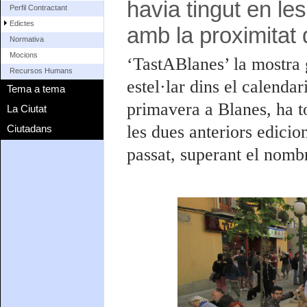
havia tingut en le
Perfil Contractant
Edictes
amb la proximitat d
Normativa
Mocions
‘TastABlanes’ la mostra 
Recursos Humans
estel·lar dins el calendar
Tema a tema
primavera a Blanes, ha to
La Ciutat
les dues anteriors edicio
Ciutadans
passat, superant el nombr