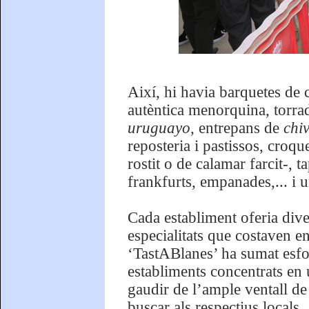
Així, hi havia barquetes de 
autèntica menorquina, torrada
uruguayo,
entrepans de
chiv
reposteria i pastissos, croq
rostit o de calamar farcit-, 
frankfurts, empanades,... i un
Cada establiment oferia diver
especialitats que costaven e
‘TastABlanes’ ha sumat esfor
establiments concentrats en 
gaudir de l’ample ventall de
buscar als respectius locals.