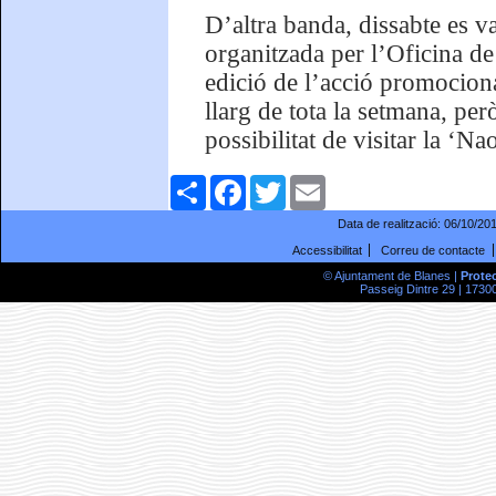
D’altra banda, dissabte es v
organitzada per l’Oficina de
edició de l’acció promociona
llarg de tota la setmana, pe
possibilitat de visitar la ‘N
Comparteix
Facebook
Twitter
Email
Data de realització:
06/10/20
Accessibilitat
Correu de contacte
© Ajuntament de Blanes |
Prote
Passeig Dintre 29 | 17300