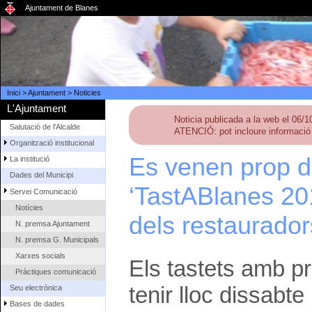
Ajuntament de Blanes
Inici
>
Ajuntament
>
Noticies
L'Ajuntament
Noticia publicada a la web el 06/
Salutació de l'Alcalde
ATENCIÓ: pot incloure informació 
Organització institucional
Es venen prop d
La institució
Dades del Municipi
‘TastABlanes 20
Servei Comunicació
Notícies
dels restaurado
N. premsa Ajuntament
N. premsa G. Municipals
Xarxes socials
Els tastets amb pr
Pràctiques comunicació
tenir lloc dissabte
Seu electrònica
Bases de dades