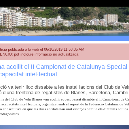
ticia publicada a la web el 06/10/2019 11:58:35 AM
ENCIÓ: pot incloure informació no actualitzada !
a acollit el II Campionat de Catalunya Special
apacitat intel·lectual
ció va tenir lloc dissabte a les instal·lacions del Club de V
ió d’una trentena de regatistes de Blanes, Barcelona, Cambril
ons del Club de Vela Blanes van acollir aquest passat dissabte el II Campionat de 
scapacitats intel·lectuals, organitzat amb el suport de la Federació Catalana de Vel
ó consecutiva en què les dues entitats han unit esforços perquè els diferents equips d
rotagonistes.