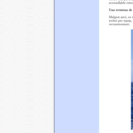
aconsellable retor
Una trentena de 
Malgrat això, es v
trofeu per equip,
reconeixement.