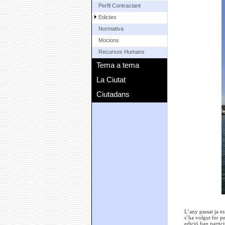
Perfil Contractant
Edictes
Normativa
Mocions
Recursos Humans
Tema a tema
La Ciutat
Ciutadans
L’any passat ja es
s’ha volgut fer pe
edició han partic