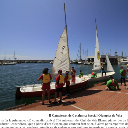
II Campionat de Catalunya Special Olympics de Vela
 va fer la primera edició coincidint amb el 75è aniversari del Club de Vela Blanes, pioner des de f
rdurar l’experiència, que a partir d’ara s’espera que continuï fent-se en d’altres ports esportius d
ipat una trentena de regatistes repartits en sis embarcacions amb una travessia molt curta a causa 