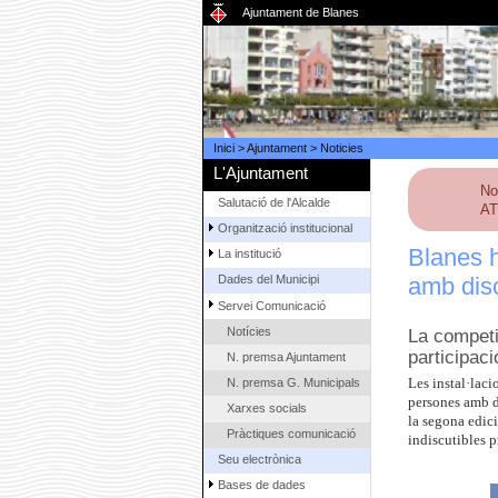
Ajuntament de Blanes
Inici
>
Ajuntament
>
Noticies
L'Ajuntament
No
Salutació de l'Alcalde
AT
Organització institucional
Blanes h
La institució
amb disc
Dades del Municipi
Servei Comunicació
Notícies
La competi
participac
N. premsa Ajuntament
N. premsa G. Municipals
Les instal·laci
persones amb di
Xarxes socials
la segona edici
Pràctiques comunicació
indiscutibles p
Seu electrònica
Bases de dades