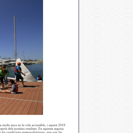
a molts anys en la vela accessible, i aquest 2019
esprés dels positius resultats. En aquesta segona
de les condicions meteorològiques, que van fer