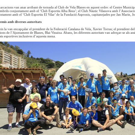
arcacions van anar arribant de tornada al Club de Vela Blanes en aquest ordre: el Centre Municipa
mbrils conjuntament amb el ‘Club Esportiu Alba Reus’; el Club Nàutic Vilanova amb l’Associació ‘
ntament amb el ‘Club Esportiu El Vilar’ de la Fundació Aspronis, capitanejades per Jan Marin, J
emis amb diverses autoritats
is la van encapçalar el president de la Federació Catalana de Vela, Xavier Torras; el president del
ons de l’Ajuntament de Blanes, Blai Vinaixa. Abans, les diferents autoritats van adreçar-se als assi
ats esportives inclusives d’aquesta mena.