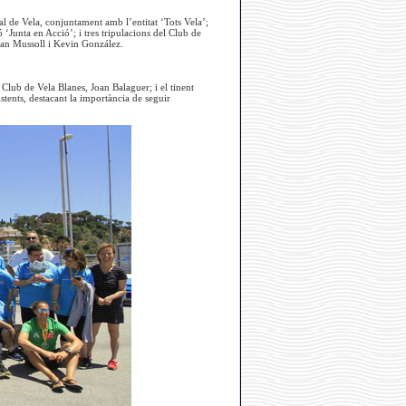
l de Vela, conjuntament amb l’entitat ‘Tots Vela’;
Junta en Acció’; i tres tripulacions del Club de
oan Mussoll i Kevin González.
 Club de Vela Blanes, Joan Balaguer; i el tinent
stents, destacant la importància de seguir