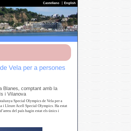
Castellano
English
 de Vela per a persones
ela Blanes, comptant amb la
s i Vilanova
Catalunya Special Olympics de Vela per a
a i Lleure Acell Special Olympics. Ha estat
’arreu del país hagin estat els únics i