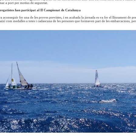
nar a port per motius de seguretat.
regatistes han participat al II Campionat de Catalunya
a aconseguir fer una de les proves previstes, i en acabada la jornada es va fer el lliurament de premi
 així com medalles a totes i cadascuna de les persones que formaven part de les embarcacions, per