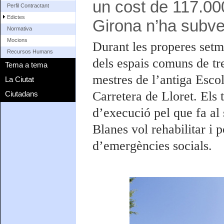
un cost de 117.000
Perfil Contractant
Edictes
Girona n’ha subve
Normativa
Mocions
Durant les properes setma
Recursos Humans
dels espais comuns de tre
Tema a tema
mestres de l’antiga Escol
La Ciutat
Carretera de Lloret. Els 
Ciutadans
d’execució pel que fa al
Blanes vol rehabilitar i p
d’emergències socials.