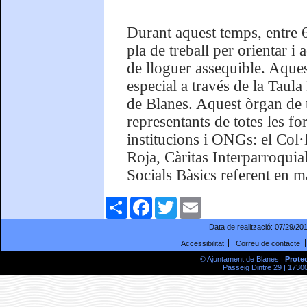
Durant aquest temps, entre 6
pla de treball per orientar i
de lloguer assequible. Aque
especial a través de la Taula
de Blanes. Aquest òrgan de 
representants de totes les fo
institucions i ONGs: el Col
Roja, Càritas Interparroquial
Socials Bàsics referent en m
Comparteix
Facebook
Twitter
Email
Data de realització:
07/29/20
Accessibilitat
Correu de contacte
© Ajuntament de Blanes |
Prote
Passeig Dintre 29 | 17300