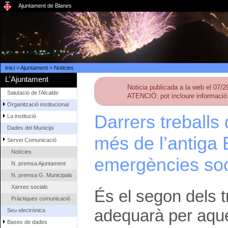
Ajuntament de Blanes
Inici
>
Ajuntament
>
Noticies
L'Ajuntament
Noticia publicada a la web el 07/
Salutació de l'Alcalde
ATENCIÓ: pot incloure informació 
Organització institucional
Darrers treballs 
La institució
Dades del Municipi
més de l’antiga 
Servei Comunicació
Notícies
emergències soc
N. premsa Ajuntament
N. premsa G. Municipals
Xarxes socials
És el segon dels t
Pràctiques comunicació
adequarà per aqu
Seu electrònica
Bases de dades