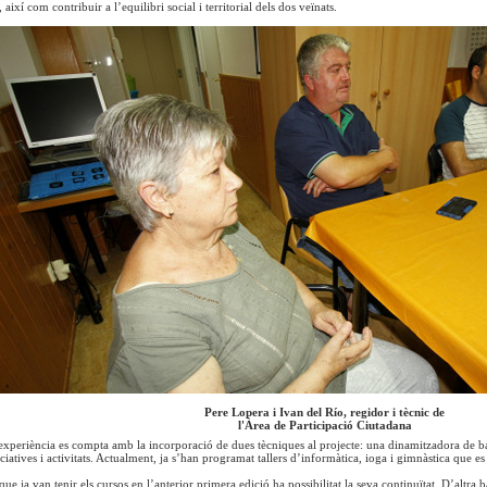
 així com contribuir a l’equilibri social i territorial dels dos veïnats.
Pere Lopera i Ivan del Río, regidor i tècnic de
l'Àrea de Participació Ciutadana
xperiència es compta amb la incorporació de dues tècniques al projecte: una dinamitzadora de bar
ciatives i activitats. Actualment, ja s’han programat tallers d’informàtica, ioga i gimnàstica que 
ue ja van tenir els cursos en l’anterior primera edició ha possibilitat la seva continuïtat. D’altra 