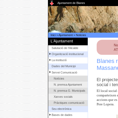
Ajuntament de Blanes
Inici
>
Ajuntament
>
Noticies
L'Ajuntament
No
Salutació de l'Alcalde
AT
Organització institucional
Blanes r
La institució
Massane
Dades del Municipi
Servei Comunicació
Notícies
El projecte
social i te
N. premsa Ajuntament
N. premsa G. Municipals
El local socia
comparteixen el
Xarxes socials
accions que es
Pràctiques comunicació
Pere Lopera.
Seu electrònica
Bases de dades