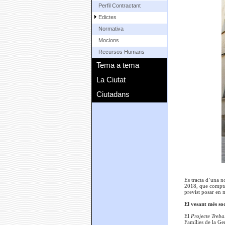
Perfil Contractant
Edictes
Normativa
Mocions
Recursos Humans
Tema a tema
La Ciutat
Ciutadans
Es tracta d’una n
2018, que compta 
previst posar en 
El vesant més so
El
Projecte Treba
Famílies de la Gen