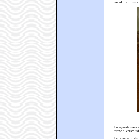
social i econòmic,
En aquesta nova e
terme diverses ini
La bona acollida q