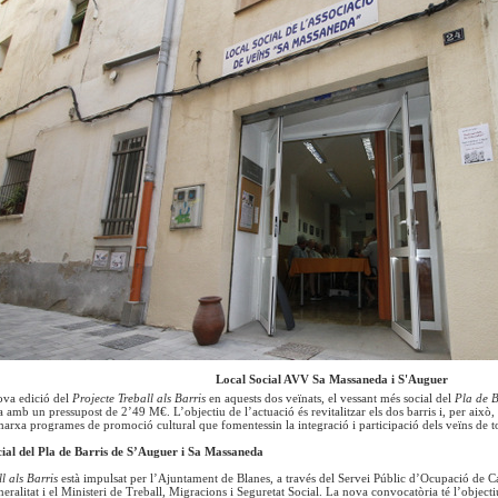
Local Social AVV Sa Massaneda i S'Auguer
ova edició del
Projecte Treball als Barris
en aquests dos veïnats, el vessant més social del
Pla
de B
amb un pressupost de 2’49 M€. L’objectiu de l’actuació és revitalitzar els dos barris i, per això,
marxa programes de promoció cultural que fomentessin la integració i participació dels veïns de tot
cial del Pla de Barris de S’Auguer i Sa Massaneda
ll als Barris
està impulsat per l’Ajuntament de Blanes, a través del Servei Públic d’Ocupació de C
eralitat i el Ministeri de Treball, Migracions i Seguretat Social. La nova convocatòria té l’object