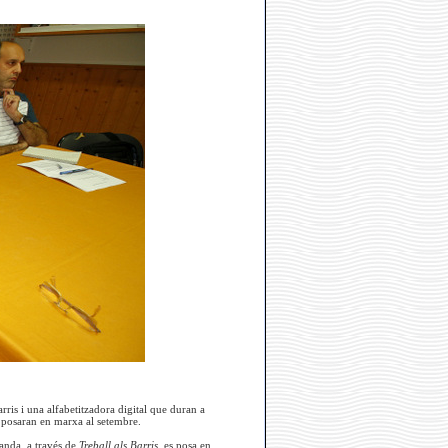
ris i una alfabetitzadora digital que duran a
es posaran en marxa al setembre.
banda, a través de
Treball als Barris
, es posa en