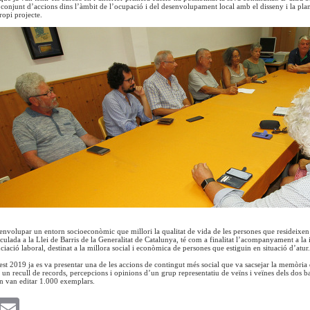
onjunt d’accions dins l’àmbit de l’ocupació i del desenvolupament local amb el disseny i la plan
ropi projecte.
esenvolupar un entorn socioeconòmic que millori la qualitat de vida de les persones que resideix
ulada a la Llei de Barris de la Generalitat de Catalunya, té com a finalitat l’acompanyament a la in
iació laboral, destinat a la millora social i econòmica de persones que estiguin en situació d’atur.
est 2019 ja es va presentar una de les accions de contingut més social que va sacsejar la memòria de
, un recull de records, percepcions i opinions d’un grup representatiu de veïns i veïnes dels dos ba
e’n van editar 1.000 exemplars.
k
witter
Email