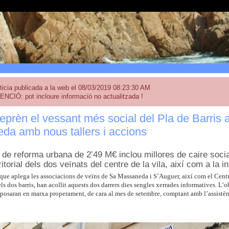
ticia publicada a la web el 08/03/2019 08:23:30 AM
ENCIÓ: pot incloure informació no actualitzada !
eprèn el vessant més social del Pla de Barris 
da amb nous tallers i accions
 de reforma urbana de 2’49 M€ inclou millores de caire social 
rritorial dels dos veïnats del centre de la vila, així com a la i
l que aplega les associacions de veïns de Sa Massaneda i S’Auguer, així com el Cent
s dos barris, han acollit aquests dos darrers dies sengles xerrades informatives. L’o
 posaran en marxa properament, de cara al mes de setembre, comptant amb l’assistèn