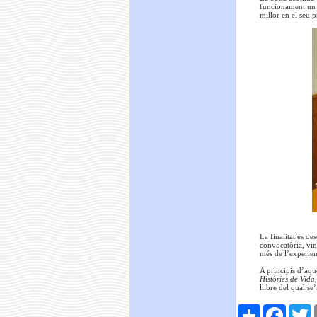
funcionament un c
millor en el seu p
La finalitat és d
convocatòria, vinc
més de l’experienc
A principis d’aqu
Històries de Vida
llibre del qual s
Comparteix
Faceboo
T