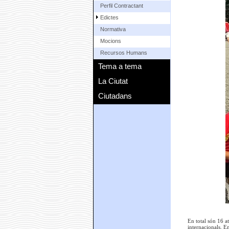
Perfil Contractant
Edictes
Normativa
Mocions
Recursos Humans
Tema a tema
La Ciutat
Ciutadans
En total són 16 a
internacionals. E