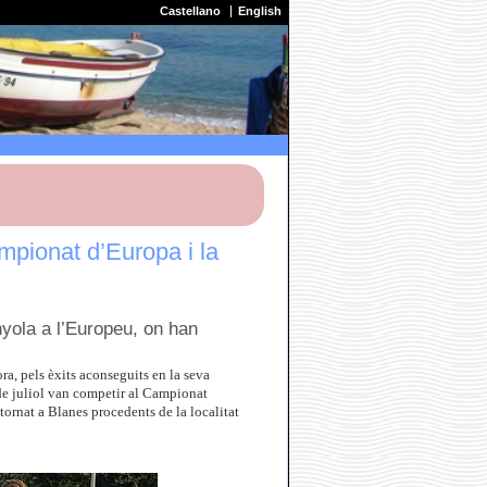
Castellano
English
mpionat d’Europa i la
yola a l’Europeu, on han
a, pels èxits aconseguits en la seva
de juliol van competir al Campionat
 tornat a Blanes procedents de la localitat