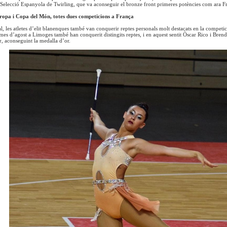
 Selecció Espanyola de Twirling, que va aconseguir el bronze front primeres potències com ara Fra
opa i Copa del Món, totes dues competicions a França
al, les atletes d’elit blanenques també van conquerir reptes personals molt destacats en la compet
mes d’agost a Limoges també han conquerit distingits reptes, i en aquest sentit Òscar Rico i Brend
r, aconseguint la medalla d’or.