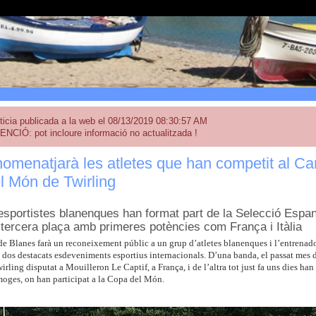
ticia publicada a la web el 08/13/2019 08:30:57 AM
ENCIÓ: pot incloure informació no actualitzada !
omenatjarà les atletes que han competit al Ca
l Món de Twirling
esportistes blanenques han format part de la Selecció Espan
a tercera plaça amb primeres potències com França i Itàlia
e Blanes farà un reconeixement públic a un grup d’atletes blanenques i l’entrenador
n dos destacats esdeveniments esportius internacionals. D’una banda, el passat mes 
rling disputat a Mouilleron Le Captif, a França, i de l’altra tot just fa uns dies han
moges, on han participat a la Copa del Món.