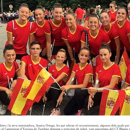
tletes i la seva entrenadora, Jessica Ortega, les qui rebran el reconeixement, algunes dels quals p
n el Campionat d’Europa de Twirling disputat a principis de juliol, vuit esportistes del CT Blanes 