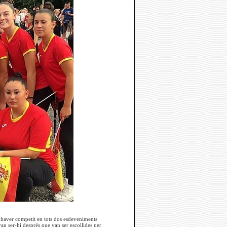
er haver competit en tots dos esdeveniments
van ser-hi després que van ser escollides per