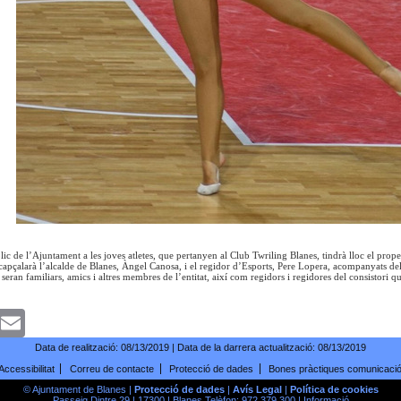
c de l’Ajuntament a les joves atletes, que pertanyen al Club Twriling Blanes, tindrà lloc el proper 
ncapçalarà l’alcalde de Blanes, Àngel Canosa, i el regidor d’Esports, Pere Lopera, acompanyats de
seran familiars, amics i altres membres de l’entitat, així com regidors i regidores del consistori 
k
witter
Email
Data de realització:
08/13/2019
| Data de la darrera actualització:
08/13/2019
Accessibilitat
Correu de contacte
Protecció de dades
Bones pràctiques comunicaci
© Ajuntament de Blanes |
Protecció de dades
|
Avís Legal
|
Política de cookies
Passeig Dintre 29 | 17300 | Blanes Telèfon: 972 379 300 |
Informació