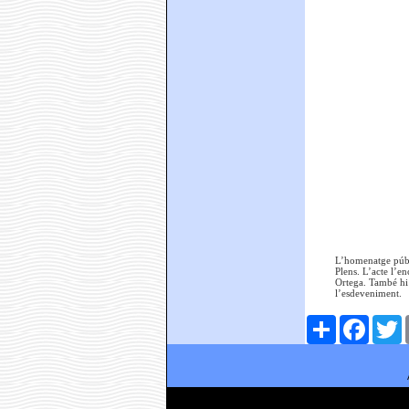
L’homenatge públi
Plens. L’acte l’e
Ortega. També hi 
l’esdeveniment.
Comparteix
Faceboo
T