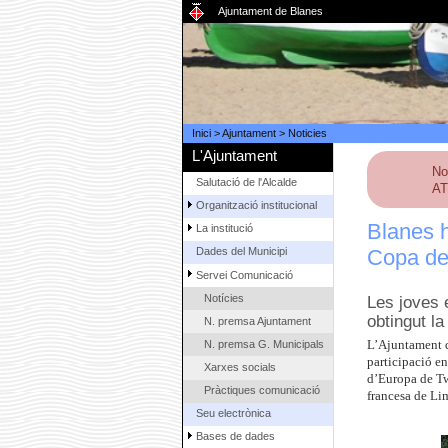
Ajuntament de Blanes
Inici
>
Ajuntament
>
Noticies
L'Ajuntament
No
Salutació de l'Alcalde
AT
Organització institucional
Blanes h
La institució
Copa de
Dades del Municipi
Servei Comunicació
Notícies
Les joves 
obtingut l
N. premsa Ajuntament
N. premsa G. Municipals
L’Ajuntament d
participació e
Xarxes socials
d’Europa de Twi
Pràctiques comunicació
francesa de Li
Seu electrònica
Bases de dades