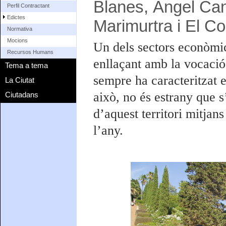
Blanes, Àngel Cano
Perfil Contractant
Edictes
Marimurtra i El C
Normativa
Mocions
Un dels sectors econòmic
Recursos Humans
enllaçant amb la vocació
Tema a tema
sempre ha caracteritzat 
La Ciutat
això, no és estrany que s
Ciutadans
d’aquest territori mitjan
l’any.