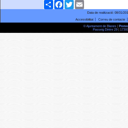
Comparteix
Facebook
Twitter
Email
Data de realització:
08/31/20
Accessibilitat
Correu de contacte
© Ajuntament de Blanes |
Prote
Passeig Dintre 29 | 17300