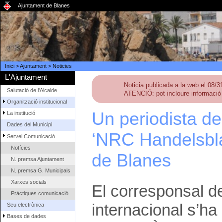
Ajuntament de Blanes
Inici
>
Ajuntament
>
Noticies
L'Ajuntament
Noticia publicada a la web el 08/
Salutació de l'Alcalde
ATENCIÓ: pot incloure informació 
Organització institucional
Un periodista de
La institució
Dades del Municipi
‘NRC Handelsblad
Servei Comunicació
Notícies
de Blanes
N. premsa Ajuntament
N. premsa G. Municipals
Xarxes socials
El corresponsal d
Pràctiques comunicació
internacional s’ha
Seu electrònica
Bases de dades